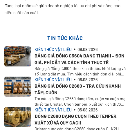
đúng loại nhôm sẽ giúp doanh nghiệp tối ưu chi phí và nâng cao
hiệu suất sản xuất.
TIN TỨC KHÁC
KIẾN THỨC VẬT LIỆU
06.08.2026
BẢNG GIÁ ĐỒNG C3604 DẠNG THANH – ĐƠN
GIÁ, PHÍ CẮT VÀ CÁCH TÍNH THỰC TẾ
Bảng giá đồng C3604 theo kích thước, khối lượng và
số lượng đặt mua. Tìm hiểu cách tính đơn giá, phí
cắt, VAT, vận chuyển và nhận báo giá tại Oristar
KIẾN THỨC VẬT LIỆU
06.08.2026
BẢNG GIÁ ĐỒNG C2680 – TRA CỨU NHANH
TẤM, CUỘN
Tra cứu giá đồng C2680 dạng tấm, cuộn và cuộn mạ
thiếc tại Oristar. Chọn temper, xuất xứ, kích thước,
khối lượng để tính giá theo nhu cầu thực tế
KIẾN THỨC VẬT LIỆU
05.08.2026
ĐỒNG C2680 DẠNG CUỘN THEO TEMPER,
XUẤT XỨ VÀ QUY CÁCH
Oristar cung cấp đồng C2680 dạng cuộn O, 1/2H,