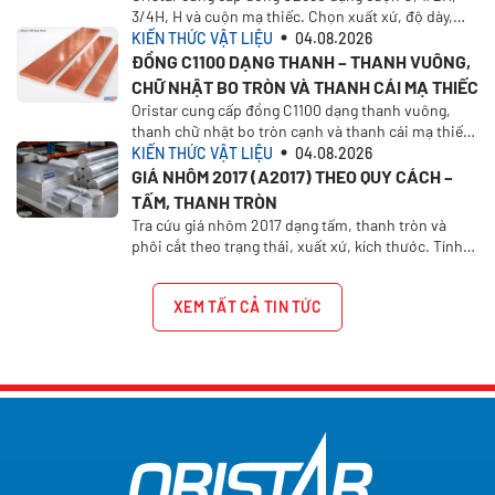
3/4H, H và cuộn mạ thiếc. Chọn xuất xứ, độ dày,
khổ rộng, khối lượng và yêu cầu báo giá.
KIẾN THỨC VẬT LIỆU
04.08.2026
ĐỒNG C1100 DẠNG THANH – THANH VUÔNG,
CHỮ NHẬT BO TRÒN VÀ THANH CÁI MẠ THIẾC
Oristar cung cấp đồng C1100 dạng thanh vuông,
thanh chữ nhật bo tròn cạnh và thanh cái mạ thiếc
1/2H. Chọn xuất xứ, kích thước và yêu cầu báo giá
KIẾN THỨC VẬT LIỆU
04.08.2026
trên Oristar Plus
GIÁ NHÔM 2017 (A2017) THEO QUY CÁCH –
TẤM, THANH TRÒN
Tra cứu giá nhôm 2017 dạng tấm, thanh tròn và
phôi cắt theo trạng thái, xuất xứ, kích thước. Tính
giá nhôm A2017 theo quy cách tại Oristar.
XEM TẤT CẢ TIN TỨC