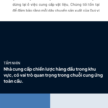
dừng lại ở việc cung cấp vật liệu. Chúng tôi tồn tại
để đảm bảo rằng mỗi dây chuyền sản xuất của Quý vị
vận hành liên tục, mỗi đơn hàng được giao đúng cam
kết, và mỗi quyết định mua hàng đều đem lại giá trị
bền vững.
Cam kết với Khách hàng
Chúng tôi hiểu rằng trong ngành sản xuất hiện đại,
sự ổn định của chuỗi cung ứng không phải là một lựa
chọn, mà là điều kiện sống còn. Vì lẽ đó, Oristar đã
TẦM NHÌN
và đang đầu tư mạnh mẽ vào năng lực gia công, kho
Nhà cung cấp chiến lược hàng đầu trong khu
vận, hệ thống quản trị thông minh và đội ngũ kỹ
vực, có vai trò quan trọng trong chuỗi cung ứng
thuật chuyên sâu, để có thể đáp ứng những yêu cầu
toàn cầu.
khắt khe nhất về chất lượng, thời gian giao hàng và
tính sẵn sàng của vật tư. Khách hàng đến với Oristar
không chỉ mua một sản phẩm. Quý vị có được một
đối tác hiểu rõ quy trình, sản phẩm của mình và sẵn