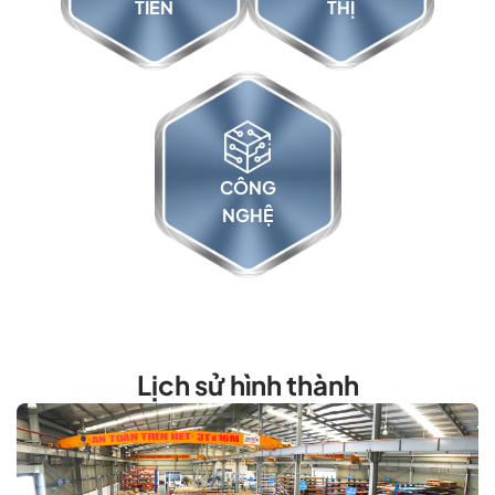
TIẾN
THỊ
PHAM QUOC HUNG
Chủ tịch HĐQT Oristar Corp
CÔNG
NGHỆ
Lịch sử hình thành