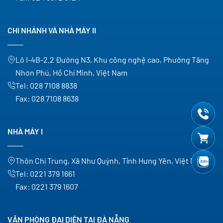
CHI NHÁNH VÀ NHÀ MÁY II
Lô I-4B-2.2 Đường N3, Khu công nghệ cao, Phường Tăng
Nhơn Phú, Hồ Chí Minh, Việt Nam
Tel:
028 7108 8838
Fax:
028 7108 8638
NHÀ MÁY I
Thôn Chí Trung, Xã Như Quỳnh, Tỉnh Hưng Yên, Việt Nam
Tel:
0221 379 1661
Fax:
0221 379 1607
VĂN PHÒNG ĐẠI DIỆN TẠI ĐÀ NẴNG