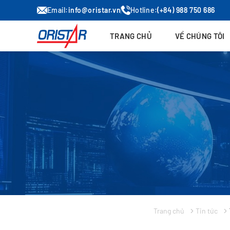
Email:
info@oristar.vn
Hotline:
(+84) 988 750 686
TRANG CHỦ
VỀ CHÚNG TÔI
Trang chủ
Tin tức