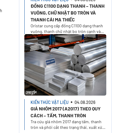
ĐỒNG C1100 DẠNG THANH – THANH
ch
VUÔNG, CHỮ NHẬT BO TRÒN VÀ
THANH CÁI MẠ THIẾC
Oristar cung cấp đồng C1100 dạng thanh
vuông, thanh chữ nhật bo tròn cạnh và
thanh cái mạ thiếc 1/2H. Chọn xuất xứ,
kích thước và yêu cầu báo giá trên Oristar
Plus
KIẾN THỨC VẬT LIỆU
04.08.2026
GIÁ NHÔM 2017 (A2017) THEO QUY
CÁCH – TẤM, THANH TRÒN
Tra cứu giá nhôm 2017 dạng tấm, thanh
tròn và phôi cắt theo trạng thái, xuất xứ,
kích thước. Tính giá nhôm A2017 theo quy