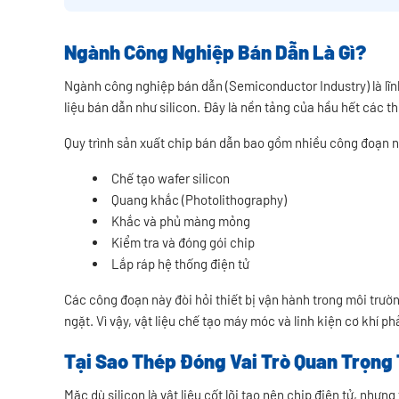
Ngành Công Nghiệp Bán Dẫn Là Gì?
Ngành công nghiệp bán dẫn (Semiconductor Industry) là lĩnh 
liệu bán dẫn như silicon. Đây là nền tảng của hầu hết các thi
Quy trình sản xuất chip bán dẫn bao gồm nhiều công đoạn 
Chế tạo wafer silicon
Quang khắc (Photolithography)
Khắc và phủ màng mỏng
Kiểm tra và đóng gói chip
Lắp ráp hệ thống điện tử
Các công đoạn này đòi hỏi thiết bị vận hành trong môi trư
ngặt. Vì vậy, vật liệu chế tạo máy móc và linh kiện cơ khí p
Tại Sao Thép Đóng Vai Trò Quan Trọng
Mặc dù silicon là vật liệu cốt lõi tạo nên chip điện tử, nhưng