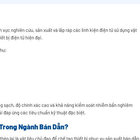
vực nghiên cứu, sản xuất và lắp ráp các linh kiện điện tử sử dụng vật
ết bị điện tử hiện đại.
như:
ờng sạch, độ chính xác cao và khả năng kiểm soát nhiễm bẩn nghiêm
hải đáp ứng các tiêu chuẩn kỹ thuật đặc biệt.
 Trong Ngành Bán Dẫn?
 thép lại là vật liệu chủ đạo để chế tạo thiết bị phục vụ sản xuất bán dẫn