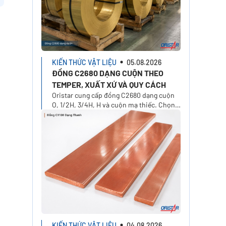
KIẾN THỨC VẬT LIỆU
05.08.2026
ĐỒNG C2680 DẠNG CUỘN THEO
TEMPER, XUẤT XỨ VÀ QUY CÁCH
Oristar cung cấp đồng C2680 dạng cuộn
O, 1/2H, 3/4H, H và cuộn mạ thiếc. Chọn
xuất xứ, độ dày, khổ rộng, khối lượng và
yêu cầu báo giá.
.
KIẾN THỨC VẬT LIỆU
04.08.2026