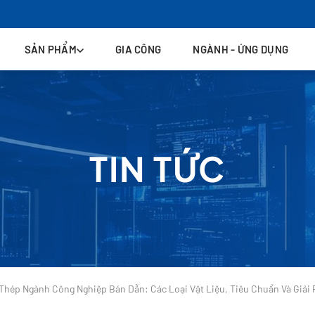
SẢN PHẨM
GIA CÔNG
NGÀNH - ỨNG DỤNG
TIN TỨC
Thép Ngành Công Nghiệp Bán Dẫn: Các Loại Vật Liệu, Tiêu Chuẩn Và Giải