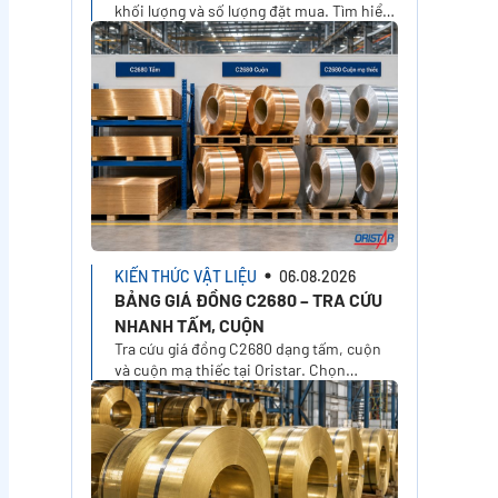
khối lượng và số lượng đặt mua. Tìm hiểu
cách tính đơn giá, phí cắt, VAT, vận
chuyển và nhận báo giá tại Oristar
KIẾN THỨC VẬT LIỆU
06.08.2026
BẢNG GIÁ ĐỒNG C2680 – TRA CỨU
NHANH TẤM, CUỘN
Tra cứu giá đồng C2680 dạng tấm, cuộn
và cuộn mạ thiếc tại Oristar. Chọn
temper, xuất xứ, kích thước, khối lượng
để tính giá theo nhu cầu thực tế