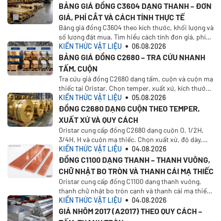
BẢNG GIÁ ĐỒNG C3604 DẠNG THANH – ĐƠN
GIÁ, PHÍ CẮT VÀ CÁCH TÍNH THỰC TẾ
Bảng giá đồng C3604 theo kích thước, khối lượng và
số lượng đặt mua. Tìm hiểu cách tính đơn giá, phí
cắt, VAT, vận chuyển và nhận báo giá tại Oristar
KIẾN THỨC VẬT LIỆU
06.08.2026
BẢNG GIÁ ĐỒNG C2680 – TRA CỨU NHANH
TẤM, CUỘN
Tra cứu giá đồng C2680 dạng tấm, cuộn và cuộn mạ
thiếc tại Oristar. Chọn temper, xuất xứ, kích thước,
khối lượng để tính giá theo nhu cầu thực tế
KIẾN THỨC VẬT LIỆU
05.08.2026
ĐỒNG C2680 DẠNG CUỘN THEO TEMPER,
XUẤT XỨ VÀ QUY CÁCH
Oristar cung cấp đồng C2680 dạng cuộn O, 1/2H,
3/4H, H và cuộn mạ thiếc. Chọn xuất xứ, độ dày,
khổ rộng, khối lượng và yêu cầu báo giá.
KIẾN THỨC VẬT LIỆU
04.08.2026
ĐỒNG C1100 DẠNG THANH – THANH VUÔNG,
CHỮ NHẬT BO TRÒN VÀ THANH CÁI MẠ THIẾC
Oristar cung cấp đồng C1100 dạng thanh vuông,
thanh chữ nhật bo tròn cạnh và thanh cái mạ thiếc
1/2H. Chọn xuất xứ, kích thước và yêu cầu báo giá
KIẾN THỨC VẬT LIỆU
04.08.2026
trên Oristar Plus
GIÁ NHÔM 2017 (A2017) THEO QUY CÁCH –