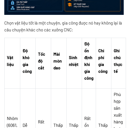
Chọn vật liệu tốt là một chuyện, gia công được nó hay không lại là
câu chuyện khác cho các xưởng CNC:
Độ
Độ
ổn
Chi
Ghi
Tốc
Mài
Vật
khó
Sinh
định
phí
chú
độ
mòn
liệu
gia
nhiệt
khi
gia
thực
cắt
dao
công
gia
công
tế
công
Phù
hợp
sản
xuất
Nhôm
Rất
Rất
hàng
(6061,
Dễ
Thấp
Thấp
ổn
Thấp