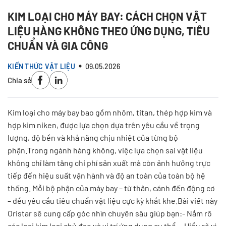
KIM LOẠI CHO MÁY BAY: CÁCH CHỌN VẬT
LIỆU HÀNG KHÔNG THEO ỨNG DỤNG, TIÊU
CHUẨN VÀ GIA CÔNG
KIẾN THỨC VẬT LIỆU
09.05.2026
Chia sẻ
Kim loại cho máy bay bao gồm nhôm, titan, thép hợp kim và
hợp kim niken, được lựa chọn dựa trên yêu cầu về trọng
lượng, độ bền và khả năng chịu nhiệt của từng bộ
phận.Trong ngành hàng không, việc lựa chọn sai vật liệu
không chỉ làm tăng chi phí sản xuất mà còn ảnh hưởng trực
tiếp đến hiệu suất vận hành và độ an toàn của toàn bộ hệ
thống. Mỗi bộ phận của máy bay – từ thân, cánh đến động cơ
– đều yêu cầu tiêu chuẩn vật liệu cực kỳ khắt khe.Bài viết này
Oristar sẽ cung cấp góc nhìn chuyên sâu giúp bạn:- Nắm rõ
các loại kim loại chủ đạo và vị trí ứng dụng cụ thể. - Hiểu rõ vì