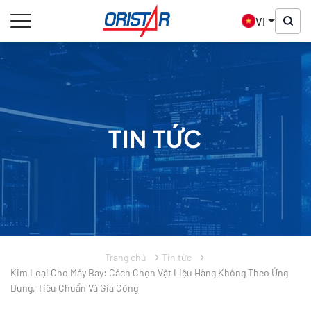
VI
TIN TỨC
Trang chủ
Tin tức
Kim Loại Cho Máy Bay: Cách Chọn Vật Liệu Hàng Không Theo Ứng
Dụng, Tiêu Chuẩn Và Gia Công