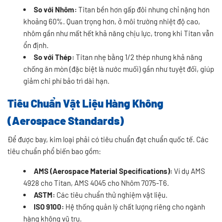
So với Nhôm:
Titan bền hơn gấp đôi nhưng chỉ nặng hơn
khoảng 60%. Quan trọng hơn, ở môi trường nhiệt độ cao,
nhôm gần như mất hết khả năng chịu lực, trong khi Titan vẫn
ổn định.
So với Thép:
Titan nhẹ bằng 1/2 thép nhưng khả năng
chống ăn mòn (đặc biệt là nước muối) gần như tuyệt đối, giúp
giảm chi phí bảo trì dài hạn.
Tiêu Chuẩn Vật Liệu Hàng Không
(Aerospace Standards)
Để được bay, kim loại phải có tiêu chuẩn đạt chuẩn quốc tế. Các
tiêu chuẩn phổ biến bao gồm:
AMS (Aerospace Material Specifications):
Ví dụ AMS
4928 cho Titan, AMS 4045 cho Nhôm 7075-T6.
ASTM:
Các tiêu chuẩn thử nghiệm vật liệu.
ISO 9100:
Hệ thống quản lý chất lượng riêng cho ngành
hàng không vũ trụ.