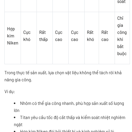
soát
Chỉ
gia
Hợp
Cực
Rất
Cực
Cực
Rất
Rất
công
kim
khó
thấp
cao
cao
khó
cao
khi
Niken
bắt
buộc
Trong thực tế sản xuất, lựa chọn vật liệu không thể tách rời khả
năng gia công.
Ví dụ:
Nhôm có thể gia công nhanh, phù hợp sản xuất số lượng
lớn
Titan yêu cầu tốc độ cắt thấp và kiểm soát nhiệt nghiêm
ngặt
Hợp kim Niken đòi hỏi thiết bị và kinh nghiệm xử lý