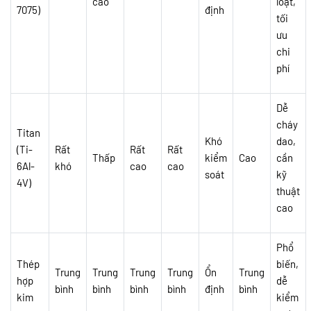
cao
loạt,
7075)
định
tối
ưu
chi
phí
Dễ
cháy
Titan
Khó
dao,
(Ti-
Rất
Rất
Rất
Thấp
kiểm
Cao
cần
6Al-
khó
cao
cao
soát
kỹ
4V)
thuật
cao
Phổ
Thép
biến,
Trung
Trung
Trung
Trung
Ổn
Trung
hợp
dễ
bình
bình
bình
bình
định
bình
kim
kiểm