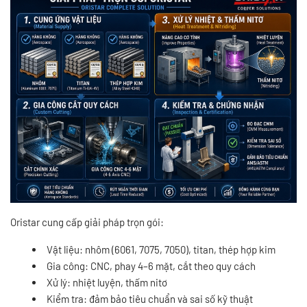
Oristar cung cấp giải pháp trọn gói:
Vật liệu: nhôm (6061, 7075, 7050), titan, thép hợp kim
Gia công: CNC, phay 4–6 mặt, cắt theo quy cách
Xử lý: nhiệt luyện, thấm nitơ
Kiểm tra: đảm bảo tiêu chuẩn và sai số kỹ thuật