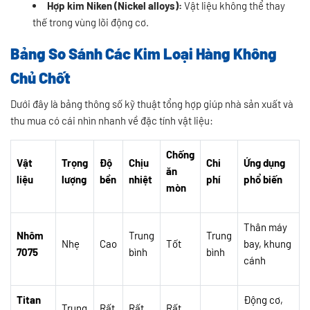
Hợp kim Niken (Nickel alloys):
Vật liệu không thể thay
thế trong vùng lõi động cơ.
Bảng So Sánh Các Kim Loại Hàng Không
Chủ Chốt
Dưới đây là bảng thông số kỹ thuật tổng hợp giúp nhà sản xuất và
thu mua có cái nhìn nhanh về đặc tính vật liệu:
Chống
Vật
Trọng
Độ
Chịu
Chi
Ứng dụng
ăn
liệu
lượng
bền
nhiệt
phí
phổ biến
mòn
Thân máy
Nhôm
Trung
Trung
Nhẹ
Cao
Tốt
bay, khung
7075
bình
bình
cánh
Titan
Động cơ,
Trung
Rất
Rất
Rất