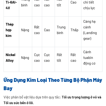
Ti-6Al-
Cao
chi tiết
bình
cao
cao
tốt
4V
chịu lực
Càng hạ
Thép
Rất
Trung
cánh
hợp
Nặng
Cao
Thấp
cao
bình
(Landing
kim
gear)
Cánh
Nickel
Cực
Cực
Rất
Rất
Nặng
tuabin
Alloy
cao
cao
tốt
cao
động cơ
Ứng Dụng Kim Loại Theo Từng Bộ Phận Máy
Bay
Việc phân bổ vật liệu dựa trên quy tắc:
Tối ưu trọng lượng ở vỏ và
Tối ưu sức bền ở lõi.