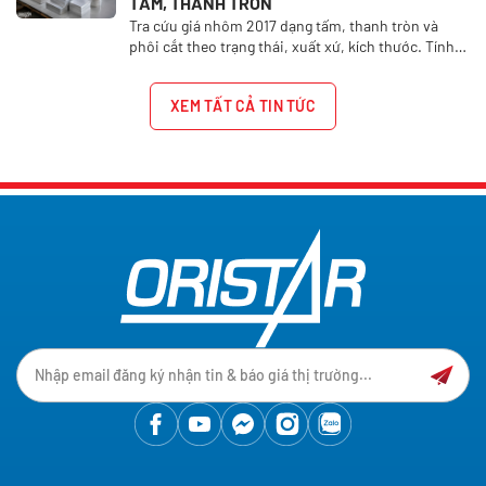
TẤM, THANH TRÒN
Tra cứu giá nhôm 2017 dạng tấm, thanh tròn và
phôi cắt theo trạng thái, xuất xứ, kích thước. Tính
giá nhôm A2017 theo quy cách tại Oristar.
XEM TẤT CẢ TIN TỨC