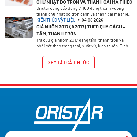
CHỮ NHẬT BO TRÒN VÀ THANH CÁI MẠ THIẾC
Oristar cung cấp đồng C1100 dạng thanh vuông,
thanh chữ nhật bo tròn cạnh và thanh cái mạ thiếc
1/2H. Chọn xuất xứ, kích thước và yêu cầu báo giá
KIẾN THỨC VẬT LIỆU
04.08.2026
trên Oristar Plus
GIÁ NHÔM 2017 (A2017) THEO QUY CÁCH –
TẤM, THANH TRÒN
Tra cứu giá nhôm 2017 dạng tấm, thanh tròn và
phôi cắt theo trạng thái, xuất xứ, kích thước. Tính
giá nhôm A2017 theo quy cách tại Oristar.
XEM TẤT CẢ TIN TỨC