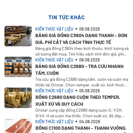
TIN TỨC KHÁC
KIẾN THỨC VẬT LIỆU
06.08.2026
BẢNG GIÁ ĐỒNG C3604 DẠNG THANH – ĐƠN
GIÁ, PHÍ CẮT VÀ CÁCH TÍNH THỰC TẾ
Bảng giá đồng C3604 theo kích thước, khối lượng và
số lượng đặt mua. Tìm hiểu cách tính đơn giá, phí
cắt, VAT, vận chuyển và nhận báo giá tại Oristar
KIẾN THỨC VẬT LIỆU
06.08.2026
BẢNG GIÁ ĐỒNG C2680 – TRA CỨU NHANH
TẤM, CUỘN
Tra cứu giá đồng C2680 dạng tấm, cuộn và cuộn mạ
thiếc tại Oristar. Chọn temper, xuất xứ, kích thước,
khối lượng để tính giá theo nhu cầu thực tế
KIẾN THỨC VẬT LIỆU
05.08.2026
ĐỒNG C2680 DẠNG CUỘN THEO TEMPER,
XUẤT XỨ VÀ QUY CÁCH
Oristar cung cấp đồng C2680 dạng cuộn O, 1/2H,
3/4H, H và cuộn mạ thiếc. Chọn xuất xứ, độ dày,
khổ rộng, khối lượng và yêu cầu báo giá.
KIẾN THỨC VẬT LIỆU
04.08.2026
ĐỒNG C1100 DẠNG THANH – THANH VUÔNG,