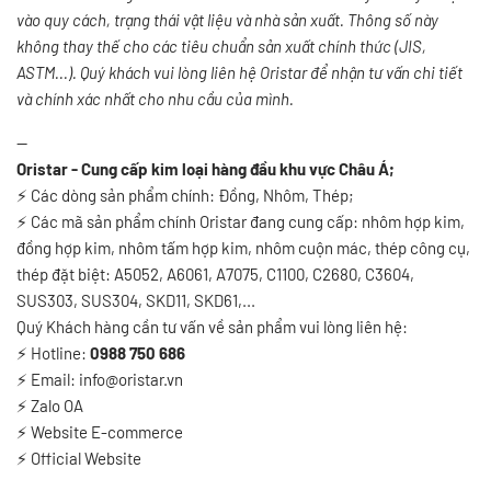
vào quy cách, trạng thái vật liệu và nhà sản xuất. Thông số này
không thay thế cho các tiêu chuẩn sản xuất chính thức (JIS,
ASTM...). Quý khách vui lòng liên hệ Oristar để nhận tư vấn chi tiết
và chính xác nhất cho nhu cầu của mình.
--
Oristar - Cung cấp kim loại hàng đầu khu vực Châu Á;
⚡
Các dòng sản phẩm chính: Đồng, Nhôm, Thép;
⚡
Các mã sản phẩm chính Oristar đang cung cấp: nhôm hợp kim,
đồng hợp kim, nhôm tấm hợp kim, nhôm cuộn mác, thép công cụ,
thép đặt biệt: A5052, A6061, A7075, C1100, C2680, C3604,
SUS303, SUS304, SKD11, SKD61,...
Quý Khách hàng cần tư vấn về sản phẩm vui lòng liên hệ:
⚡
Hotline:
0988 750 686
⚡
Email: info@oristar.vn
⚡
Zalo OA
⚡
️
Website E-commerce
⚡
Official Website