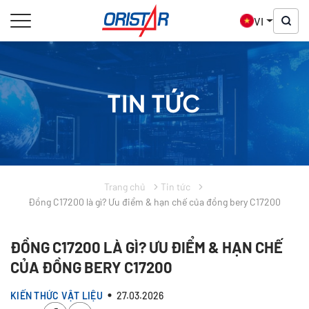
VI
TIN TỨC
Trang chủ
Tin tức
Đồng C17200 là gì? Ưu điểm & hạn chế của đồng bery C17200
ĐỒNG C17200 LÀ GÌ? ƯU ĐIỂM & HẠN CHẾ
CỦA ĐỒNG BERY C17200
KIẾN THỨC VẬT LIỆU
27.03.2026