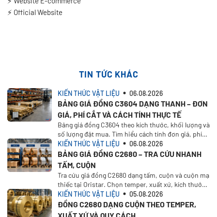
⚡
️
Website E-commerce
⚡
Official Website
TIN TỨC KHÁC
KIẾN THỨC VẬT LIỆU
06.08.2026
BẢNG GIÁ ĐỒNG C3604 DẠNG THANH – ĐƠN
GIÁ, PHÍ CẮT VÀ CÁCH TÍNH THỰC TẾ
Bảng giá đồng C3604 theo kích thước, khối lượng và
số lượng đặt mua. Tìm hiểu cách tính đơn giá, phí
cắt, VAT, vận chuyển và nhận báo giá tại Oristar
KIẾN THỨC VẬT LIỆU
06.08.2026
BẢNG GIÁ ĐỒNG C2680 – TRA CỨU NHANH
TẤM, CUỘN
Tra cứu giá đồng C2680 dạng tấm, cuộn và cuộn mạ
thiếc tại Oristar. Chọn temper, xuất xứ, kích thước,
khối lượng để tính giá theo nhu cầu thực tế
KIẾN THỨC VẬT LIỆU
05.08.2026
ĐỒNG C2680 DẠNG CUỘN THEO TEMPER,
XUẤT XỨ VÀ QUY CÁCH