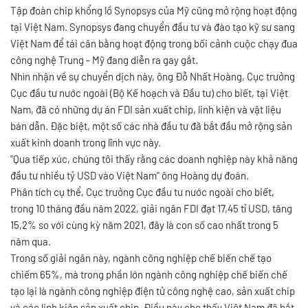
Tập đoàn chip khổng lồ Synopsys của Mỹ cũng mở rộng hoạt động
tại Việt Nam. Synopsys đang chuyển đầu tư và đào tạo kỹ sư sang
Việt Nam để tái cân bằng hoạt động trong bối cảnh cuộc chạy đua
công nghệ Trung - Mỹ đang diễn ra gay gắt.
Nhìn nhận về sự chuyển dịch này, ông Đỗ Nhất Hoàng, Cục trưởng
Cục đầu tư nước ngoài (Bộ Kế hoạch và Đầu tư) cho biết, tại Việt
Nam, đã có những dự án FDI sản xuất chip, linh kiện và vật liệu
bán dẫn. Đặc biệt, một số các nhà đầu tư đã bắt đầu mở rộng sản
xuất kinh doanh trong lĩnh vực này.
"Qua tiếp xúc, chúng tôi thấy rằng các doanh nghiệp này khả năng
đầu tư nhiều tỷ USD vào Việt Nam" ông Hoàng dự đoán.
Phân tích cụ thể, Cục trưởng Cục đầu tư nước ngoài cho biết,
trong 10 tháng đầu năm 2022, giải ngân FDI đạt 17,45 tỉ USD, tăng
15,2% so với cùng kỳ năm 2021, đây là con số cao nhất trong 5
năm qua.
Trong số giải ngân này, ngành công nghiệp chế biến chế tạo
chiếm 65%, mà trong phần lớn ngành công nghiệp chế biến chế
tạo lại là ngành công nghiệp điện tử công nghệ cao, sản xuất chip
và các linh kiện sản xuất chip. Điều này cho thấy Việt Nam đã bắt