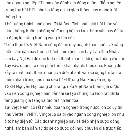
các doanh nghiệp FDI mà cần đánh giá đúng những điểm nghẽn
trong thu hút FDI, như hạ tầng cơ sở giao thông hay mạng lưới
thông tin.
Thủ tướng Chính phủ cũng đã khẳng định phải giải bài toán về
giao thông, không những về đường bộ mà làm thêm sân bay để tạo
ra động lực tăng trưởng vùng miền núi.
"Trên thực tế, Việt Nam cũng đã có quy hoạch toàn quốc về cảng
biển, làm sân bay Long Thành, mở rộng sân bay Tân Sơn Nhất,
sân bay Nội Bài để dần kết nối thành mạng lưới giao thông vận tải.
Tuy vậy, chúng ta cần phải triển khai nhanh, hiệu quả, không để
xảy ra mất mát, tham nhũng và đưa nhanh vào sử dụng thì tạo ra
điểm nhấn trong các nhà đầu tư FDI" ông Mại khuyến nghị.
TSKH Nguyễn Mại cũng cho rằng, nếu Việt Nam tham gia được
vào nền công nghiệp bán dẫn thì sẽ tạo những cú hích rất lớn là
tăng giá trị gia tăng và tạo ra tính lan tỏa.
Tại Việt Nam, có rất nhiều doanh nghiệp trong nước lớn có uy tín
như Viettel, VNPT, Vingorup đã đi vào ngành công nghiệp lớn như
ô tô hay điện tử. Các doanh nghiệp này sẽ tiếp nhận được công
nghệ làm bán dẫn, từ đó sẽ có được đội ngũ chuyên gia trực tiếp