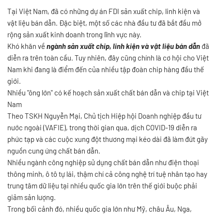
Tại Việt Nam, đã có những dự án FDI sản xuất chip, linh kiện và
vật liệu bán dẫn. Đặc biệt, một số các nhà đầu tư đã bắt đầu mở
rộng sản xuất kinh doanh trong lĩnh vực này.
Khó khăn về
ngành sản xuất chip, linh kiện và vật liệu bán dẫn
đã
diễn ra trên toàn cầu. Tuy nhiên, đây cũng chính là cơ hội cho Việt
Nam khi đang là điểm đến của nhiều tập đoàn chip hàng đầu thế
giới.
Nhiều "ông lớn" có kế hoạch sản xuất chất bán dẫn và chip tại Việt
Nam
Theo TSKH Nguyễn Mại, Chủ tịch Hiệp hội Doanh nghiệp đầu tư
nước ngoài (VAFIE), trong thời gian qua, dịch COVID-19 diễn ra
phức tạp và các cuộc xung đột thương mại kéo dài đã làm đứt gãy
nguồn cung ứng chất bán dẫn.
Nhiều ngành công nghiệp sử dụng chất bán dẫn như điện thoại
thông minh, ô tô tự lái, thậm chí cả công nghệ trí tuệ nhân tạo hay
trung tâm dữ liệu tại nhiều quốc gia lớn trên thế giới buộc phải
giảm sản lượng.
Trong bối cảnh đó, nhiều quốc gia lớn như Mỹ, châu Âu, Nga,