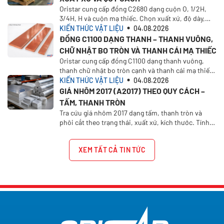
Oristar cung cấp đồng C2680 dạng cuộn O, 1/2H,
3/4H, H và cuộn mạ thiếc. Chọn xuất xứ, độ dày,
khổ rộng, khối lượng và yêu cầu báo giá.
KIẾN THỨC VẬT LIỆU
04.08.2026
ĐỒNG C1100 DẠNG THANH – THANH VUÔNG,
CHỮ NHẬT BO TRÒN VÀ THANH CÁI MẠ THIẾC
Oristar cung cấp đồng C1100 dạng thanh vuông,
thanh chữ nhật bo tròn cạnh và thanh cái mạ thiếc
1/2H. Chọn xuất xứ, kích thước và yêu cầu báo giá
KIẾN THỨC VẬT LIỆU
04.08.2026
trên Oristar Plus
GIÁ NHÔM 2017 (A2017) THEO QUY CÁCH –
TẤM, THANH TRÒN
Tra cứu giá nhôm 2017 dạng tấm, thanh tròn và
phôi cắt theo trạng thái, xuất xứ, kích thước. Tính
giá nhôm A2017 theo quy cách tại Oristar.
XEM TẤT CẢ TIN TỨC