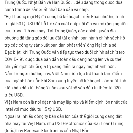
Trung Quốc, Nhật Bản và Hàn Quốc … đều đang trong cuộc đua
cạnh tranh để sản xuất chất bán dẫn và chip.
"Bộ Thương mại Mỹ đã công bố kế hoạch triển khai chương trình
trị giá 50 tỷ USD để hỗ trợ sản xuất chip nội địa và mở rộng nghiên
cứu trong lĩnh vực này. Tại Trung Quốc, các chính quyền địa
phương đã tăng gấp đôi ưu đãi tài chính, ban hành chính sách hỗ
trợ các công ty sản xuất bán dẫn phát triển" ông Mại chia sẻ.
Đặc biệt, khi Trung Quốc vẫn tiếp tục theo đuổi chính sách "zero
COVID-19", cuộc đua bán dẫn toàn cầu đang nóng lên và xu thế
chuyển dịch chuỗi giá trị đang diễn ra ngày một nhanh hơn.
Nằm trong xu hướng này, Việt Nam tiếp tục trở thành tâm điểm
của ngành bán dẫn khi Samsung tuyên bố kế hoạch sản xuất linh
kiện bán dẫn từ tháng 7 năm sau với số vốn đầu tư thêm là 920
triệu USD.
Việt Nam còn là nơi đặt nhà máy lắp ráp và kiểm định lớn nhất của
Intel với mức đầu tư 1,5 tỷ USD.
Ngoài ra, nhiều công ty bán dẫn lớn của thế giới cũng đang đặt
nhà máy tại Việt Nam, như USI Electronics của Đài Loan (Trung
Quốc) hay Renesas Electronics của Nhật Bản.