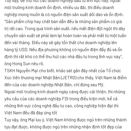
Tuy vậy, để thu hút các doanh nghiệp đầu tư lĩnh vực này, ngoài
môi trường kinh doanh ổn định, nhiều ưu đãi, thì điều doanh
nghiệp mong muốn là có nguồn điện sản xuất dồi dào và ổn định.
"Sản phẩm chip hay chất bán dẫn đều là những sản phẩm có giá
trị rất cao. Trong quá trình sản xuất, nếu mất điện đột ngột thì dây
chuyền sản xuất sẽ phải làm lại hoàn toàn và phải mất từ một tuần
đến vài tháng. Điều này sẽ gây tổn thất cho doanh nghiệp lên
hàng tỷ USD. Nếu địa phương không có nguồn điện đầy đủ và ổn
định thì rất khó có thể thu hút các nhà đầu tư trong lĩnh vực này",
ông Hong Sun nêu rõ.
TSKH Nguyễn Mại cho biết, khảo sát gần đây nhất của Tổ chức
Xúc tiến thương mại Nhật Bản (JETRO) cho thấy, Việt Nam là điểm
đến của các doanh nghiệp Nhật Bản, chỉ đứng sau Mỹ.
Ngoài môi trường kinh doanh ngày càng được cải thiện, thì những
yêu cầu của các doanh nghiệp FDI trong điều kiện mới, kể cả
những lĩnh vực công nghệ đầu tư cao, công nghiệp hiện đại thì
Việt Nam đều đã đáp ứng tốt
Tuy vậy, ông Mại lưu ý, Việt Nam không được ngủ trên những thành
tựu đạt được, không được ngủ trên những nhận định tốt đẹp của