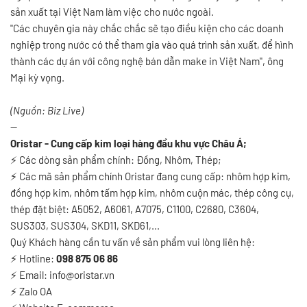
sản xuất tại Việt Nam làm việc cho nước ngoài.
"Các chuyên gia này chắc chắc sẽ tạo điều kiện cho các doanh
nghiệp trong nước có thể tham gia vào quá trình sản xuất, để hình
thành các dự án với công nghệ bán dẫn make in Việt Nam", ông
Mại kỳ vọng.
(Nguồn: Biz Live)
--
Oristar - Cung cấp kim loại hàng đầu khu vực Châu Á;
⚡
Các dòng sản phẩm chính: Đồng, Nhôm, Thép;
⚡
Các mã sản phẩm chính Oristar đang cung cấp: nhôm hợp kim,
đồng hợp kim, nhôm tấm hợp kim, nhôm cuộn mác, thép công cụ,
thép đặt biệt: A5052, A6061, A7075, C1100, C2680, C3604,
SUS303, SUS304, SKD11, SKD61,...
Quý Khách hàng cần tư vấn về sản phẩm vui lòng liên hệ:
⚡
Hotline:
098 875 06 86
⚡
Email: info@oristar.vn
⚡
Zalo OA