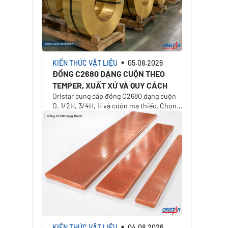
KIẾN THỨC VẬT LIỆU
05.08.2026
ĐỒNG C2680 DẠNG CUỘN THEO
TEMPER, XUẤT XỨ VÀ QUY CÁCH
Oristar cung cấp đồng C2680 dạng cuộn
O, 1/2H, 3/4H, H và cuộn mạ thiếc. Chọn
xuất xứ, độ dày, khổ rộng, khối lượng và
yêu cầu báo giá.
KIẾN THỨC VẬT LIỆU
04.08.2026