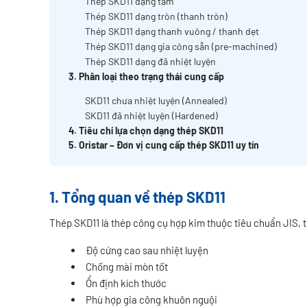
Thép SKD11 dạng tấm
Thép SKD11 dạng tròn (thanh tròn)
Thép SKD11 dạng thanh vuông / thanh dẹt
Thép SKD11 dạng gia công sẵn (pre-machined)
Thép SKD11 dạng đã nhiệt luyện
3. Phân loại theo trạng thái cung cấp
SKD11 chưa nhiệt luyện (Annealed)
SKD11 đã nhiệt luyện (Hardened)
4. Tiêu chí lựa chọn dạng thép SKD11
5. Oristar – Đơn vị cung cấp thép SKD11 uy tín
1. Tổng quan về thép SKD11
Thép SKD11 là thép công cụ hợp kim thuộc tiêu chuẩn JIS, 
Độ cứng cao sau nhiệt luyện
Chống mài mòn tốt
Ổn định kích thước
Phù hợp gia công khuôn nguội