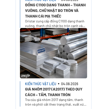
ĐỒNG C1100 DẠNG THANH – THANH
VUÔNG, CHỮ NHẬT BO TRÒN VÀ
THANH CÁI MẠ THIẾC
Oristar cung cấp đồng C1100 dạng thanh
vuông, thanh chữ nhật bo tròn cạnh và
thanh cái mạ thiếc 1/2H. Chọn xuất xứ,
kích thước và yêu cầu báo giá trên Oristar
Plus
KIẾN THỨC VẬT LIỆU
04.08.2026
GIÁ NHÔM 2017 (A2017) THEO QUY
CÁCH – TẤM, THANH TRÒN
Tra cứu giá nhôm 2017 dạng tấm, thanh
tròn và phôi cắt theo trạng thái, xuất xứ,
kích thước. Tính giá nhôm A2017 theo quy