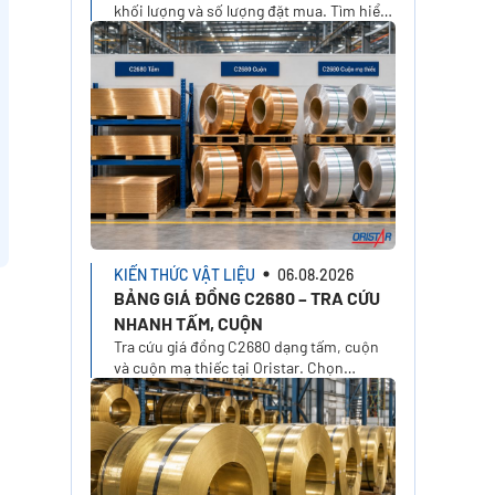
khối lượng và số lượng đặt mua. Tìm hiểu
cách tính đơn giá, phí cắt, VAT, vận
chuyển và nhận báo giá tại Oristar
KIẾN THỨC VẬT LIỆU
06.08.2026
BẢNG GIÁ ĐỒNG C2680 – TRA CỨU
NHANH TẤM, CUỘN
Tra cứu giá đồng C2680 dạng tấm, cuộn
và cuộn mạ thiếc tại Oristar. Chọn
temper, xuất xứ, kích thước, khối lượng
để tính giá theo nhu cầu thực tế