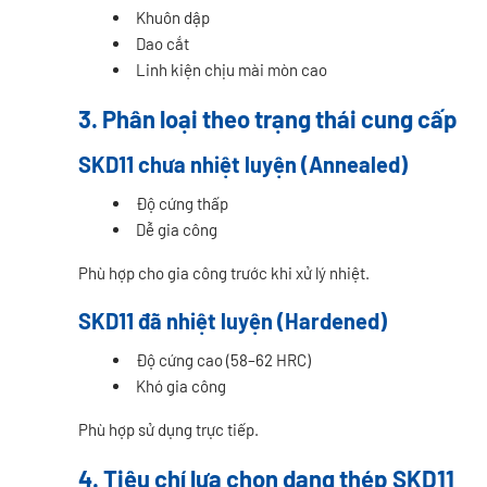
Khuôn dập
Dao cắt
Linh kiện chịu mài mòn cao
3. Phân loại theo trạng thái cung cấp
SKD11 chưa nhiệt luyện (Annealed)
Độ cứng thấp
Dễ gia công
Phù hợp cho gia công trước khi xử lý nhiệt.
SKD11 đã nhiệt luyện (Hardened)
Độ cứng cao (58–62 HRC)
Khó gia công
Phù hợp sử dụng trực tiếp.
4. Tiêu chí lựa chọn dạng thép SKD11