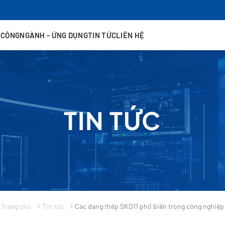
 CÔNG
NGÀNH - ỨNG DỤNG
TIN TỨC
LIÊN HỆ
TIN TỨC
Trang chủ
Tin tức
Các dạng thép SKD11 phổ biến trong công nghiệp