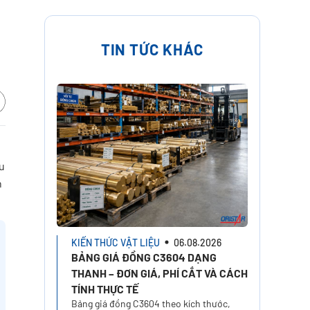
TIN TỨC KHÁC
u
h
KIẾN THỨC VẬT LIỆU
06.08.2026
BẢNG GIÁ ĐỒNG C3604 DẠNG
THANH – ĐƠN GIÁ, PHÍ CẮT VÀ CÁCH
TÍNH THỰC TẾ
Bảng giá đồng C3604 theo kích thước,