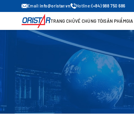
Email:
info@oristar.vn
Hotline:
(+84) 988 750 686
TRANG CHỦ
VỀ CHÚNG TÔI
SẢN PHẨM
GIA