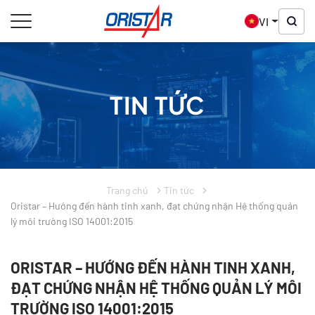
VI
TIN TỨC
Trang chủ
Tin tức
Oristar – Hướng đến hành tinh xanh, đạt chứng nhận Hệ thống quản
lý môi trường ISO 14001:2015
ORISTAR – HƯỚNG ĐẾN HÀNH TINH XANH,
ĐẠT CHỨNG NHẬN HỆ THỐNG QUẢN LÝ MÔI
TRƯỜNG ISO 14001:2015