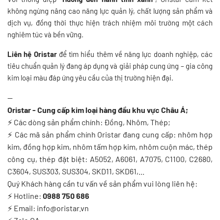
không ngừng nâng cao năng lực quản lý, chất lượng sản phẩm và
dịch vụ, đồng thời thực hiện trách nhiệm môi trường một cách
nghiêm túc và bền vững.
Liên hệ Oristar
để tìm hiểu thêm về năng lực doanh nghiệp, các
tiêu chuẩn quản lý đang áp dụng và giải pháp cung ứng – gia công
kim loại màu đáp ứng yêu cầu của thị trường hiện đại.
--
Oristar - Cung cấp kim loại hàng đầu khu vực Châu Á;
⚡
Các dòng sản phẩm chính: Đồng, Nhôm, Thép;
⚡
Các mã sản phẩm chính Oristar đang cung cấp: nhôm hợp
kim, đồng hợp kim, nhôm tấm hợp kim, nhôm cuộn mác, thép
công cụ, thép đặt biệt: A5052, A6061, A7075, C1100, C2680,
C3604, SUS303, SUS304, SKD11, SKD61,...
Quý Khách hàng cần tư vấn về sản phẩm vui lòng liên hệ:
⚡
Hotline:
0988 750 686
⚡
Email: info@oristar.vn