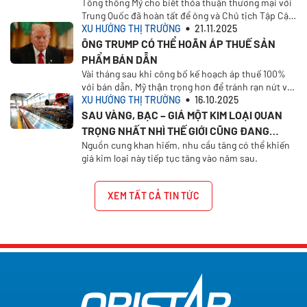
Tổng thống Mỹ cho biết thỏa thuận thương mại với
Trung Quốc đã hoàn tất để ông và Chủ tịch Tập Cận
Bình phê duyệt.
XU HƯỚNG THỊ TRƯỜNG
21.11.2025
ÔNG TRUMP CÓ THỂ HOÃN ÁP THUẾ SẢN
PHẨM BÁN DẪN
Vài tháng sau khi công bố kế hoạch áp thuế 100%
với bán dẫn, Mỹ thận trọng hơn để tránh rạn nứt với
Trung Quốc.
XU HƯỚNG THỊ TRƯỜNG
16.10.2025
SAU VÀNG, BẠC – GIÁ MỘT KIM LOẠI QUAN
TRỌNG NHẤT NHÌ THẾ GIỚI CŨNG ĐANG
Nguồn cung khan hiếm, nhu cầu tăng có thể khiến
TĂNG VỌT
giá kim loại này tiếp tục tăng vào năm sau.
XEM TẤT CẢ TIN TỨC