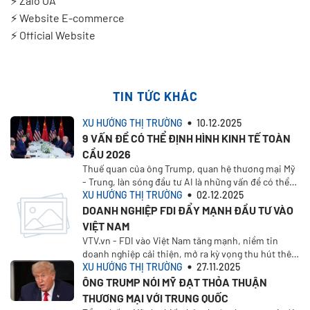
⚡
Zalo OA
⚡
️
Website E-commerce
⚡
Official Website
TIN TỨC KHÁC
XU HƯỚNG THỊ TRƯỜNG
10.12.2025
9 VẤN ĐỀ CÓ THỂ ĐỊNH HÌNH KINH TẾ TOÀN
CẦU 2026
Thuế quan của ông Trump, quan hệ thương mại Mỹ
- Trung, làn sóng đầu tư AI là những vấn đề có thể
định hình kinh tế toàn cầu 2026.
XU HƯỚNG THỊ TRƯỜNG
02.12.2025
DOANH NGHIỆP FDI ĐẨY MẠNH ĐẦU TƯ VÀO
VIỆT NAM
VTV.vn - FDI vào Việt Nam tăng mạnh, niềm tin
doanh nghiệp cải thiện, mở ra kỳ vọng thu hút thêm
dự án chất lượng trong giai đoạn tới.
XU HƯỚNG THỊ TRƯỜNG
27.11.2025
ÔNG TRUMP NÓI MỸ ĐẠT THỎA THUẬN
THƯƠNG MẠI VỚI TRUNG QUỐC