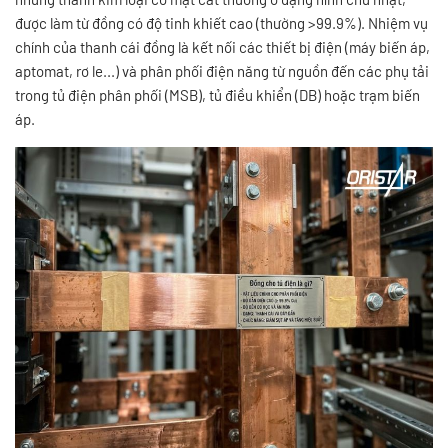
được làm từ đồng có độ tinh khiết cao (thường >99.9%). Nhiệm vụ
chính của thanh cái đồng là kết nối các thiết bị điện (máy biến áp,
aptomat, rơ le...) và phân phối điện năng từ nguồn đến các phụ tải
trong tủ điện phân phối (MSB), tủ điều khiển (DB) hoặc trạm biến
áp.