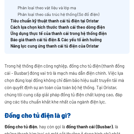
Phân loại theo vật liệu và lớp mạ
Phân loại theo cấu trúc hệ thống (Sơ đồ điện)
Tiêu chuẩn kỹ thuật thanh cái tủ điện tại Oristar
Cách lựa chọn kích thước thanh cái theo dòng điện
Ứng dụng thực tế của thanh cái trong hệ thống điện
Báo giá thanh cái tủ điện & Các yếu tố ảnh hưởng
Năng lực cung ứng thanh cái tủ điện của Oristar
Trong hệ thống điện công nghiệp,
đồng cho tủ điện
(thanh đồng
cái - Busbar) đóng vai trò là mạch máu dẫn điện chính. Việc lựa
chọn đúng loại đồng không chỉ đảm bảo hiệu suất truyền tải mà
còn quyết định sự an toàn của toàn bộ hệ thống. Tại Oristar,
chúng tôi cung cấp giải pháp đồng tủ điện chất lượng cao, đáp
ứng các tiêu chuẩn khắt khe nhất của ngành điện lực.
Đồng cho tủ điện là gì?
Đồng cho tủ điện
, hay còn gọi là
đồng thanh cái (Busbar)
, là
những thanh kim loại có mặt cắt thưởng ở dạng hình chữ nhật,