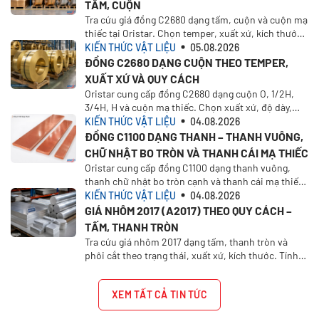
TẤM, CUỘN
Tra cứu giá đồng C2680 dạng tấm, cuộn và cuộn mạ
thiếc tại Oristar. Chọn temper, xuất xứ, kích thước,
khối lượng để tính giá theo nhu cầu thực tế
KIẾN THỨC VẬT LIỆU
05.08.2026
ĐỒNG C2680 DẠNG CUỘN THEO TEMPER,
XUẤT XỨ VÀ QUY CÁCH
Oristar cung cấp đồng C2680 dạng cuộn O, 1/2H,
3/4H, H và cuộn mạ thiếc. Chọn xuất xứ, độ dày,
khổ rộng, khối lượng và yêu cầu báo giá.
KIẾN THỨC VẬT LIỆU
04.08.2026
ĐỒNG C1100 DẠNG THANH – THANH VUÔNG,
CHỮ NHẬT BO TRÒN VÀ THANH CÁI MẠ THIẾC
Oristar cung cấp đồng C1100 dạng thanh vuông,
thanh chữ nhật bo tròn cạnh và thanh cái mạ thiếc
1/2H. Chọn xuất xứ, kích thước và yêu cầu báo giá
KIẾN THỨC VẬT LIỆU
04.08.2026
trên Oristar Plus
GIÁ NHÔM 2017 (A2017) THEO QUY CÁCH –
TẤM, THANH TRÒN
Tra cứu giá nhôm 2017 dạng tấm, thanh tròn và
phôi cắt theo trạng thái, xuất xứ, kích thước. Tính
giá nhôm A2017 theo quy cách tại Oristar.
XEM TẤT CẢ TIN TỨC