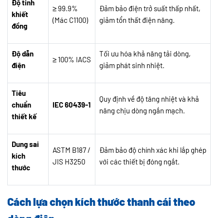
Độ tinh
≥ 99.9%
Đảm bảo điện trở suất thấp nhất,
khiết
(Mác C1100)
giảm tổn thất điện năng.
đồng
Độ dẫn
Tối ưu hóa khả năng tải dòng,
≥ 100% IACS
điện
giảm phát sinh nhiệt.
Tiêu
Quy định về độ tăng nhiệt và khả
chuẩn
IEC 60439-1
năng chịu dòng ngắn mạch.
thiết kế
Dung sai
ASTM B187 /
Đảm bảo độ chính xác khi lắp ghép
kích
JIS H3250
với các thiết bị đóng ngắt.
thước
Cách lựa chọn kích thước thanh cái theo