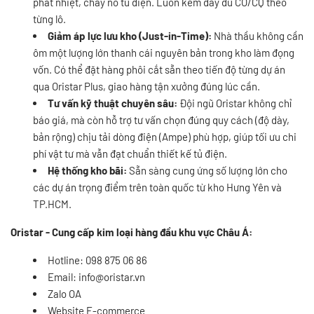
phát nhiệt, cháy nổ tủ điện. Luôn kèm đầy đủ CO/CQ theo
từng lô.
Giảm áp lực lưu kho (Just-in-Time):
Nhà thầu không cần
ôm một lượng lớn thanh cái nguyên bản trong kho làm đọng
vốn. Có thể đặt hàng phôi cắt sẵn theo tiến độ từng dự án
qua Oristar Plus, giao hàng tận xưởng đúng lúc cần.
Tư vấn kỹ thuật chuyên sâu:
Đội ngũ Oristar không chỉ
báo giá, mà còn hỗ trợ tư vấn chọn đúng quy cách (độ dày,
bản rộng) chịu tải dòng điện (Ampe) phù hợp, giúp tối ưu chi
phí vật tư mà vẫn đạt chuẩn thiết kế tủ điện.
Hệ thống kho bãi:
Sẵn sàng cung ứng số lượng lớn cho
các dự án trọng điểm trên toàn quốc từ kho Hưng Yên và
TP.HCM.
Oristar - Cung cấp kim loại hàng đầu khu vực Châu Á:
Hotline: 098 875 06 86
Email:
info@oristar.vn
Zalo OA
Website E-commerce