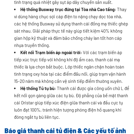
tình trạng quá nhiệt gây sụt áp dây chuyền sản xuất.
Hệ thống Busway trục đứng tại Tòa nhà Cao tầng:
Thay
vì dùng hàng chục sợi cáp điện to nặng chạy dọc tòa nhà,
các hệ thống Busway sử dụng thanh cái đồng mạ thiếc ghép
sát nhau. Giải pháp thực tế này giúp tiết kiệm 40% không
gian hộp kỹ thuật và đảm bảo chống cháy lan tốt hơn cáp
nhựa truyền thống.
Kết nối Trạm biến áp ngoài trời:
Với các trạm biến áp
tiếp xúc trực tiếp với không khí độ ẩm cao, thanh cái mạ
thiếc là lựa chọn bắt buộc. Lớp thiếc ngăn chặn hoàn toàn
tình trạng oxy hóa tại các điểm đấu nối, giúp trạm vận hành
15-20 năm mà không cần vệ sinh tiếp điểm thường xuyên.
Hệ thống Tủ tụ bù:
Thanh cái được gia công uốn chữ L để
kết nối gọn gàng giữa các tụ bù. Độ phẳng của bề mặt thanh
cái Oristar giúp tiếp xúc điện giữa thanh cái và đầu cực tụ
luôn đạt 100%, tránh hiện tượng phóng điện hồ quang khi
đóng ngắt tụ bù liên tục.
Báo giá thanh cái tủ điện & Các yếu tố ảnh