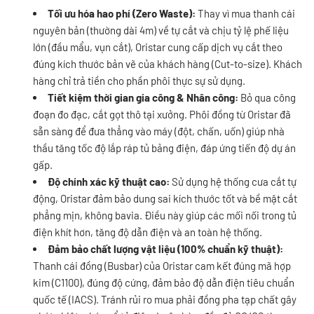
Tối ưu hóa hao phí (Zero Waste):
Thay vì mua thanh cái
nguyên bản (thường dài 4m) về tự cắt và chịu tỷ lệ phế liệu
lớn (đầu mẩu, vụn cắt), Oristar cung cấp dịch vụ cắt theo
đúng kích thước bản vẽ của khách hàng (Cut-to-size). Khách
hàng chỉ trả tiền cho phần phôi thực sự sử dụng.
Tiết kiệm thời gian gia công & Nhân công:
Bỏ qua công
đoạn đo đạc, cắt gọt thô tại xưởng. Phôi đồng từ Oristar đã
sẵn sàng để đưa thẳng vào máy (đột, chấn, uốn) giúp nhà
thầu tăng tốc độ lắp ráp tủ bảng điện, đáp ứng tiến độ dự án
gấp.
Độ chính xác kỹ thuật cao:
Sử dụng hệ thống cưa cắt tự
động, Oristar đảm bảo dung sai kích thước tốt và bề mặt cắt
phẳng mịn, không bavia. Điều này giúp các mối nối trong tủ
điện khít hơn, tăng độ dẫn điện và an toàn hệ thống.
Đảm bảo chất lượng vật liệu (100% chuẩn kỹ thuật):
Thanh cái đồng (Busbar) của Oristar cam kết đúng mã hợp
kim (C1100), đúng độ cứng, đảm bảo độ dẫn điện tiêu chuẩn
quốc tế (IACS). Tránh rủi ro mua phải đồng pha tạp chất gây