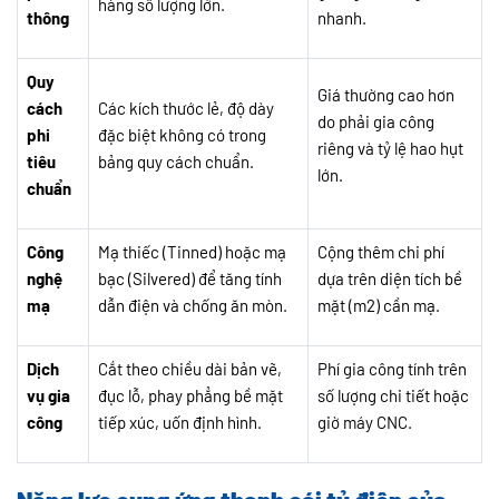
hàng số lượng lớn.
thông
nhanh.
Quy
Giá thường cao hơn
cách
Các kích thước lẻ, độ dày
do phải gia công
phi
đặc biệt không có trong
riêng và tỷ lệ hao hụt
tiêu
bảng quy cách chuẩn.
lớn.
chuẩn
Công
Mạ thiếc (Tinned) hoặc mạ
Cộng thêm chi phí
nghệ
bạc (Silvered) để tăng tính
dựa trên diện tích bề
mạ
dẫn điện và chống ăn mòn.
mặt (m2) cần mạ.
Dịch
Cắt theo chiều dài bản vẽ,
Phí gia công tính trên
vụ gia
đục lỗ, phay phẳng bề mặt
số lượng chi tiết hoặc
công
tiếp xúc, uốn định hình.
giờ máy CNC.