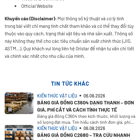
Official Website
Khuyến cáo (Disclaimer):
Mọi thông số kỹ thuật và cơ lý tính
trong bài viết chỉ mang tính chất tham khảo và có thể thay đổi tùy
thuộc vào quy cách, trạng thái vật liệu và nhà sản xuất. Thông số
này không thay thế cho các tiêu chuẩn sản xuất chính thức (JIS,
ASTM...). Quý khách vui lòng liên hệ Oristar để nhận tư vấn chi tiết
và chính xác nhất cho nhu cầu của mình.
TIN TỨC KHÁC
KIẾN THỨC VẬT LIỆU
06.08.2026
BẢNG GIÁ ĐỒNG C3604 DẠNG THANH – ĐƠN
GIÁ, PHÍ CẮT VÀ CÁCH TÍNH THỰC TẾ
Bảng giá đồng C3604 theo kích thước, khối lượng và
số lượng đặt mua. Tìm hiểu cách tính đơn giá, phí
cắt, VAT, vận chuyển và nhận báo giá tại Oristar
KIẾN THỨC VẬT LIỆU
06.08.2026
BẢNG GIÁ ĐỒNG C2680 – TRA CỨU NHANH