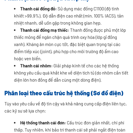
Thanh cái đồng đỏ:
Sử dụng mác đồng C1100 (độ tinh
khiết >99.9%). Độ dẫn điện cao nhất (min. 100% IACS), tản
nhiệt nhanh, dễ uốn gập trong không gian hẹp.
Thanh cái đồng mạ thiếc:
Thanh đồng được phủ một lớp
thiếc mỏng để ngăn chặn quá trình oxy hóa (lớp gỉ đồng
xanh). Kháng ăn mòn cực tốt, đặc biệt quan trọng tại các
điểm tiếp xúc (joint), phù hợp cho môi trường độ ẩm cao
hoặc ven biển.
Thanh cái nhôm:
Giải pháp kinh tế cho các hệ thống
không yêu cầu quá khắt khe về diện tích tủ (do nhôm cần tiết
diện lớn hơn đồng để dẫn cùng một dòng điện).
Phân loại theo cấu trúc hệ thống (Sơ đồ điện)
Tùy vào yêu cầu về độ tin cậy và khả năng cung cấp điện liên tục,
các kỹ sư sẽ lựa chọn:
Hệ thống thanh cái đơn:
Cấu trúc đơn giản nhất, chi phí
thấp. Tuy nhiên, khi bảo trì thanh cái sẽ phải ngắt điện toàn