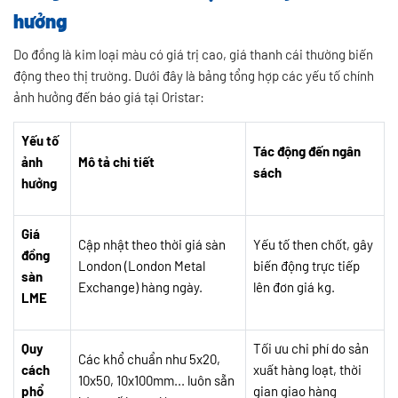
hưởng
Do đồng là kim loại màu có giá trị cao, giá thanh cái thường biến
động theo thị trường. Dưới đây là bảng tổng hợp các yếu tố chính
ảnh hưởng đến báo giá tại Oristar:
Yếu tố
Tác động đến ngân
ảnh
Mô tả chi tiết
sách
hưởng
Giá
Cập nhật theo thời giá sàn
Yếu tố then chốt, gây
đồng
London (London Metal
biến động trực tiếp
sàn
Exchange) hàng ngày.
lên đơn giá kg.
LME
Quy
Tối ưu chi phí do sản
Các khổ chuẩn như 5x20,
cách
xuất hàng loạt, thời
10x50, 10x100mm... luôn sẵn
phổ
gian giao hàng