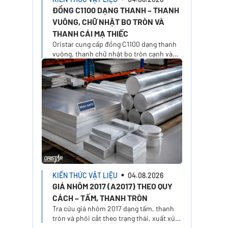
ĐỒNG C1100 DẠNG THANH – THANH
VUÔNG, CHỮ NHẬT BO TRÒN VÀ
THANH CÁI MẠ THIẾC
Oristar cung cấp đồng C1100 dạng thanh
vuông, thanh chữ nhật bo tròn cạnh và
thanh cái mạ thiếc 1/2H. Chọn xuất xứ,
kích thước và yêu cầu báo giá trên Oristar
Plus
KIẾN THỨC VẬT LIỆU
04.08.2026
GIÁ NHÔM 2017 (A2017) THEO QUY
CÁCH – TẤM, THANH TRÒN
Tra cứu giá nhôm 2017 dạng tấm, thanh
tròn và phôi cắt theo trạng thái, xuất xứ,
kích thước. Tính giá nhôm A2017 theo quy