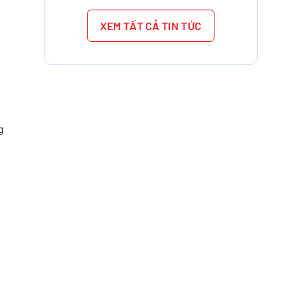
cách tại Oristar.
XEM TẤT CẢ TIN TỨC
g