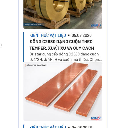
KIẾN THỨC VẬT LIỆU
05.08.2026
ĐỒNG C2680 DẠNG CUỘN THEO
u
TEMPER, XUẤT XỨ VÀ QUY CÁCH
Oristar cung cấp đồng C2680 dạng cuộn
O, 1/2H, 3/4H, H và cuộn mạ thiếc. Chọn
xuất xứ, độ dày, khổ rộng, khối lượng và
yêu cầu báo giá.
KIẾN THỨC VẬT LIỆU
04.08.2026