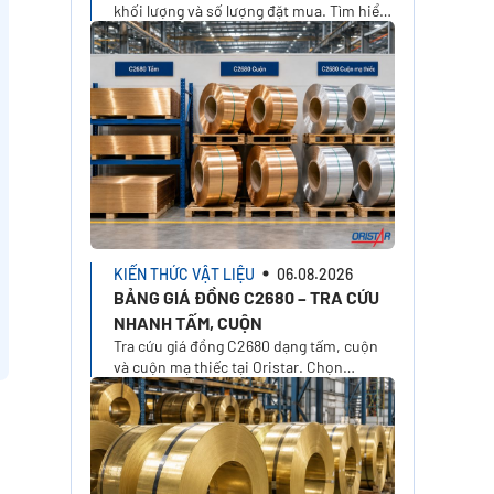
khối lượng và số lượng đặt mua. Tìm hiểu
cách tính đơn giá, phí cắt, VAT, vận
chuyển và nhận báo giá tại Oristar
KIẾN THỨC VẬT LIỆU
06.08.2026
BẢNG GIÁ ĐỒNG C2680 – TRA CỨU
NHANH TẤM, CUỘN
Tra cứu giá đồng C2680 dạng tấm, cuộn
và cuộn mạ thiếc tại Oristar. Chọn
temper, xuất xứ, kích thước, khối lượng
để tính giá theo nhu cầu thực tế