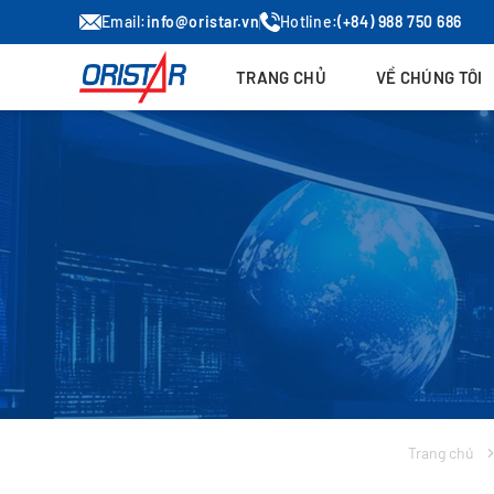
Email:
info@oristar.vn
Hotline:
(+84) 988 750 686
TRANG CHỦ
VỀ CHÚNG TÔI
Trang chủ