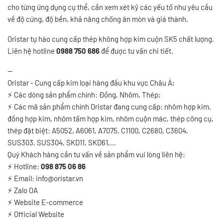
cho từng ứng dụng cụ thể, cần xem xét kỹ các yếu tố như yêu cầu
về độ cứng, độ bền, khả năng chống ăn mòn và giá thành.
Oristar tự hào cung cấp thép không hợp kim cuộn SK5 chất lượng.
Liên hệ hotline
0988 750 686
để được tư vấn chi tiết.
--
Oristar - Cung cấp kim loại hàng đầu khu vực Châu Á;
⚡
Các dòng sản phẩm chính: Đồng, Nhôm, Thép;
⚡
Các mã sản phẩm chính Oristar đang cung cấp: nhôm hợp kim,
đồng hợp kim, nhôm tấm hợp kim, nhôm cuộn mác, thép công cụ,
thép đặt biệt: A5052, A6061, A7075, C1100, C2680, C3604,
SUS303, SUS304, SKD11, SKD61,...
Quý Khách hàng cần tư vấn về sản phẩm vui lòng liên hệ:
⚡
Hotline:
098 875 06 86
⚡
Email: info@oristar.vn
⚡
Zalo OA
⚡
️
Website E-commerce
⚡
Official Website