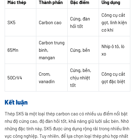
Mác thép
Thành phần
Đặc điểm
Ứng dụng
Công cụ cắt
Cứng, đàn
SK5
Carbon cao
gọt, linh kiện
hồi tốt
cơ khí
Carbon trung
Nhíp ô tô, lò
65Mn
bình,
Cứng, bền
xo
mangan
Cứng, bền,
Crom,
Công cụ cắt
50CrV4
chịu nhiệt
vanadin
gọt đặc biệt
tốt
Kết luận
Thép SK5 là một loại thép carbon cao có nhiều ưu điểm nổi bật
như độ cứng cao, độ đàn hồi tốt, khả năng giữ lưỡi sắc bén. Nhờ
những đặc tính này, SK5 được ứng dụng rộng rãi trong nhiều lĩnh
vực công nghiệp. Tuy nhiên, để lựa chọn loại thép phù hợp nhất