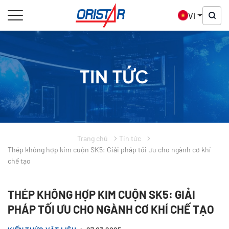
VI
TIN TỨC
Trang chủ
Tin tức
Thép không hợp kim cuộn SK5: Giải pháp tối ưu cho ngành cơ khí
chế tạo
THÉP KHÔNG HỢP KIM CUỘN SK5: GIẢI
PHÁP TỐI ƯU CHO NGÀNH CƠ KHÍ CHẾ TẠO