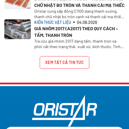
CHỮ NHẬT BO TRÒN VÀ THANH CÁI MẠ THIẾC
Oristar cung cấp đồng C1100 dạng thanh vuông,
thanh chữ nhật bo tròn cạnh và thanh cái mạ thiếc
1/2H. Chọn xuất xứ, kích thước và yêu cầu báo giá
KIẾN THỨC VẬT LIỆU
04.08.2026
trên Oristar Plus
GIÁ NHÔM 2017 (A2017) THEO QUY CÁCH –
TẤM, THANH TRÒN
Tra cứu giá nhôm 2017 dạng tấm, thanh tròn và
phôi cắt theo trạng thái, xuất xứ, kích thước. Tính
giá nhôm A2017 theo quy cách tại Oristar.
XEM TẤT CẢ TIN TỨC