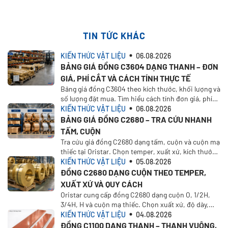
TIN TỨC KHÁC
KIẾN THỨC VẬT LIỆU
06.08.2026
BẢNG GIÁ ĐỒNG C3604 DẠNG THANH – ĐƠN
GIÁ, PHÍ CẮT VÀ CÁCH TÍNH THỰC TẾ
Bảng giá đồng C3604 theo kích thước, khối lượng và
số lượng đặt mua. Tìm hiểu cách tính đơn giá, phí
cắt, VAT, vận chuyển và nhận báo giá tại Oristar
KIẾN THỨC VẬT LIỆU
06.08.2026
BẢNG GIÁ ĐỒNG C2680 – TRA CỨU NHANH
TẤM, CUỘN
Tra cứu giá đồng C2680 dạng tấm, cuộn và cuộn mạ
thiếc tại Oristar. Chọn temper, xuất xứ, kích thước,
khối lượng để tính giá theo nhu cầu thực tế
KIẾN THỨC VẬT LIỆU
05.08.2026
ĐỒNG C2680 DẠNG CUỘN THEO TEMPER,
XUẤT XỨ VÀ QUY CÁCH
Oristar cung cấp đồng C2680 dạng cuộn O, 1/2H,
3/4H, H và cuộn mạ thiếc. Chọn xuất xứ, độ dày,
khổ rộng, khối lượng và yêu cầu báo giá.
KIẾN THỨC VẬT LIỆU
04.08.2026
ĐỒNG C1100 DẠNG THANH – THANH VUÔNG,