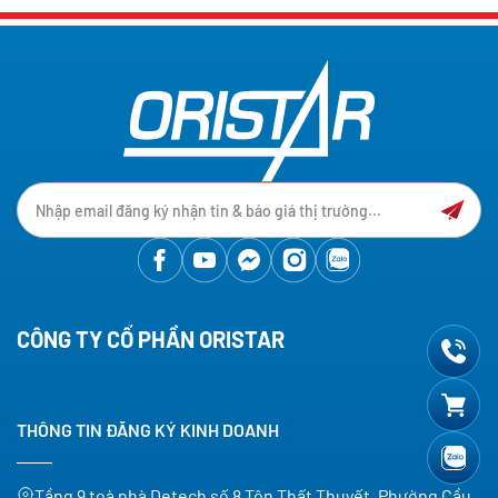
CÔNG TY CỔ PHẦN ORISTAR
THÔNG TIN ĐĂNG KÝ KINH DOANH
Tầng 9 toà nhà Detech số 8 Tôn Thất Thuyết, Phường Cầu