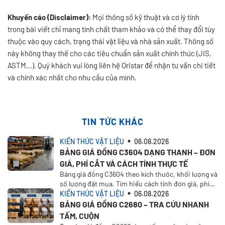
Khuyến cáo (Disclaimer):
Mọi thông số kỹ thuật và cơ lý tính
trong bài viết chỉ mang tính chất tham khảo và có thể thay đổi tùy
thuộc vào quy cách, trạng thái vật liệu và nhà sản xuất. Thông số
này không thay thế cho các tiêu chuẩn sản xuất chính thức (JIS,
ASTM...). Quý khách vui lòng liên hệ Oristar để nhận tư vấn chi tiết
và chính xác nhất cho nhu cầu của mình.
TIN TỨC KHÁC
KIẾN THỨC VẬT LIỆU
06.08.2026
BẢNG GIÁ ĐỒNG C3604 DẠNG THANH – ĐƠN
GIÁ, PHÍ CẮT VÀ CÁCH TÍNH THỰC TẾ
Bảng giá đồng C3604 theo kích thước, khối lượng và
số lượng đặt mua. Tìm hiểu cách tính đơn giá, phí
cắt, VAT, vận chuyển và nhận báo giá tại Oristar
KIẾN THỨC VẬT LIỆU
06.08.2026
BẢNG GIÁ ĐỒNG C2680 – TRA CỨU NHANH
TẤM, CUỘN