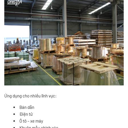
Ứng dụng cho nhiều lĩnh vực:
Bán dẫn
Điện tử
Ô tô – xe máy
Khuôn mẫu chính xác