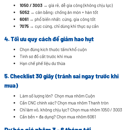
1050 / 3003
→ giá rẻ, dễ gia công (không chịu lực)
5052
→ cân bằng: chống ăn mòn + hàn tốt
6061
→ phổ biến nhất: cứng, gia công tốt
7075
→ cực cứng, chỉ dùng khi thực sự cần
4. Tối ưu quy cách để giảm hao hụt
Chọn đúng kích thước tấm/khổ cuộn
Tính sơ đồ cắt trước khi mua
Hạn chế phế liệu dư thừa
5. Checklist 30 giây (tránh sai ngay trước khi
mua)
Làm số lượng lớn? Chọn mua nhôm Cuộn
Cần CNC chính xác? Chọn mua nhôm Thanh tròn
Chỉ làm vỏ, không chịu lực? Chọn mua nhôm 1050 / 3003
Cần bền + đa dụng? Chọn mua nhôm 6061
Dự báo giá nhôm 3 - 6 tháng tới