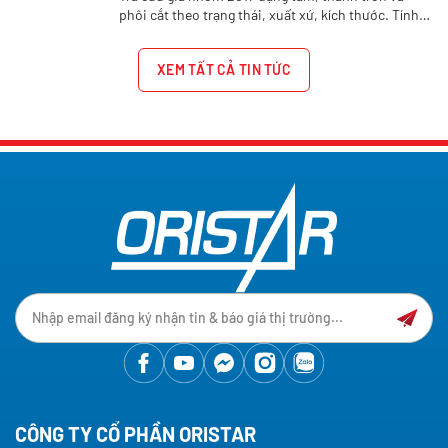
phôi cắt theo trạng thái, xuất xứ, kích thước. Tính
giá nhôm A2017 theo quy cách tại Oristar.
XEM TẤT CẢ TIN TỨC
CÔNG TY CỔ PHẦN ORISTAR