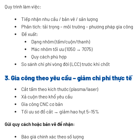
Quy trình làm việc:
Tiếp nhận nhu cầu / bản vẽ / sản lượng
Phân tích: tải trọng – môi trường – phương pháp gia công
Đề xuất:
Dạng nhôm (tấm/cuộn/thanh)
Mác nhôm tối ưu (1050 → 7075)
Quy cách phù hợp
So sánh chi phí vòng đời (LCC) trước khi chốt
3. Gia công theo yêu cầu – giảm chi phí thực tế
Cắt tấm theo kích thước (plasma/laser)
Xả cuộn theo khổ yêu cầu
Gia công CNC cơ bản
Tối ưu sơ đồ cắt → giảm hao hụt 5–15%
Gửi quy cách hoặc bản vẽ để nhận:
Báo giá chính xác theo số lượng