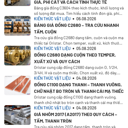
GIÁ, PHÍ CẮT VÀ CÁCH TÍNH THỰC TẾ
Bảng giá đồng C3604 theo kích thước, khối lượng và
số lượng đặt mua. Tìm hiểu cách tính đơn giá, phí
cắt, VAT, vận chuyển và nhận báo giá tại Oristar
KIẾN THỨC VẬT LIỆU
06.08.2026
BẢNG GIÁ ĐỒNG C2680 – TRA CỨU NHANH
TẤM, CUỘN
Tra cứu giá đồng C2680 dạng tấm, cuộn và cuộn mạ
thiếc tại Oristar. Chọn temper, xuất xứ, kích thước,
khối lượng để tính giá theo nhu cầu thực tế
KIẾN THỨC VẬT LIỆU
05.08.2026
ĐỒNG C2680 DẠNG CUỘN THEO TEMPER,
XUẤT XỨ VÀ QUY CÁCH
Oristar cung cấp đồng C2680 dạng cuộn O, 1/2H,
3/4H, H và cuộn mạ thiếc. Chọn xuất xứ, độ dày,
khổ rộng, khối lượng và yêu cầu báo giá.
KIẾN THỨC VẬT LIỆU
04.08.2026
ĐỒNG C1100 DẠNG THANH – THANH VUÔNG,
CHỮ NHẬT BO TRÒN VÀ THANH CÁI MẠ THIẾC
Oristar cung cấp đồng C1100 dạng thanh vuông,
thanh chữ nhật bo tròn cạnh và thanh cái mạ thiếc
1/2H. Chọn xuất xứ, kích thước và yêu cầu báo giá
KIẾN THỨC VẬT LIỆU
04.08.2026
trên Oristar Plus
GIÁ NHÔM 2017 (A2017) THEO QUY CÁCH –
TẤM, THANH TRÒN
Tra cứu giá nhôm 2017 dạng tấm, thanh tròn và