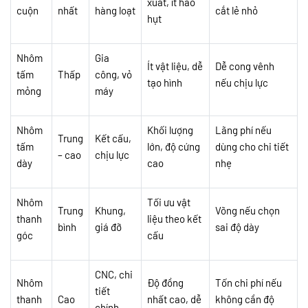
xuất, ít hao
cuộn
nhất
hàng loạt
cắt lẻ nhỏ
hụt
Nhôm
Gia
Ít vật liệu, dễ
Dễ cong vênh
tấm
Thấp
công, vỏ
tạo hình
nếu chịu lực
mỏng
máy
Nhôm
Khối lượng
Lãng phí nếu
Trung
Kết cấu,
tấm
lớn, độ cứng
dùng cho chi tiết
– cao
chịu lực
dày
cao
nhẹ
Nhôm
Tối ưu vật
Trung
Khung,
Võng nếu chọn
thanh
liệu theo kết
bình
giá đỡ
sai độ dày
góc
cấu
CNC, chi
Nhôm
Độ đồng
Tốn chi phí nếu
tiết
thanh
Cao
nhất cao, dễ
không cần độ
chính