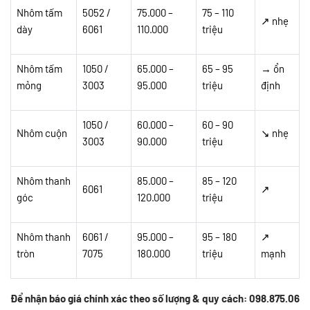
Nhôm tấm
5052 /
75.000 –
75 – 110
↗ nhẹ
dày
6061
110.000
triệu
Nhôm tấm
1050 /
65.000 –
65 – 95
→ ổn
mỏng
3003
95.000
triệu
định
1050 /
60.000 –
60 – 90
Nhôm cuộn
↘ nhẹ
3003
90.000
triệu
Nhôm thanh
85.000 –
85 – 120
6061
↗
góc
120.000
triệu
Nhôm thanh
6061 /
95.000 –
95 – 180
↗
tròn
7075
180.000
triệu
mạnh
Để nhận báo giá chính xác theo số lượng & quy cách: 098.875.06