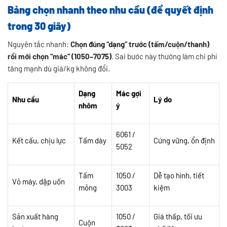
Bảng chọn nhanh theo nhu cầu (để quyết định
trong 30 giây)
Nguyên tắc nhanh:
Chọn đúng “dạng” trước (tấm/cuộn/thanh)
rồi mới chọn “mác” (1050–7075)
. Sai bước này thường làm chi phí
tăng mạnh dù giá/kg không đổi.
Dạng
Mác gợi
Nhu cầu
Lý do
nhôm
ý
6061 /
Kết cấu, chịu lực
Tấm dày
Cứng vững, ổn định
5052
Tấm
1050 /
Dễ tạo hình, tiết
Vỏ máy, dập uốn
mỏng
3003
kiệm
Sản xuất hàng
1050 /
Giá thấp, tối ưu
Cuộn