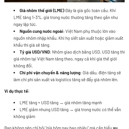
Giá nhôm thế giới (LME)
Đây là giá gốc toàn cầu. Khi
LME tăng 1–3%, giá trong nước thường tăng theo gần như
ngay lập tức.
Nguồn cung nước ngoài:
Việt Nam phụ thuộc lớn vào
nguồn nhôm nhập khẩu. Khi họ siết sản xuất hoặc giảm xuất
khẩu thì giá sẽ tăng.
Tỷ giá USD/VND
: Nhôm giao dịch bằng USD. USD tăng thì
giá nhôm tại Việt Nam tăng theo, ngay cả khi giá thế giới
không đổi.
Chi phí vận chuyển & năng lượng
: Giá dầu, điện tăng sẽ
làm chi phí sản xuất và logistics tăng sẽ đẩy giá nhôm lên.
Ví dụ thực tế:
LME tăng + USD tăng → giá nhôm tăng mạnh
LME giảm nhưng USD tăng → giá trong nước có thể vẫn
không giảm
Bạn không nên chỉ hỏi “giá hôm nay bao nhiêu” mà cần hiểu
xu