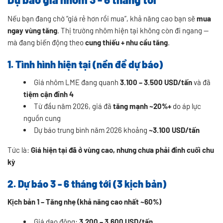
Nếu bạn đang chờ “giá rẻ hơn rồi mua”, khả năng cao bạn sẽ
mua
ngay vùng tăng
. Thị trường nhôm hiện tại không còn đi ngang —
mà đang biến động theo
cung thiếu + nhu cầu tăng
.
1. Tình hình hiện tại (nền để dự báo)
Giá nhôm LME đang quanh
3.100 – 3.500 USD/tấn
và đã
tiệm cận đỉnh 4
Từ đầu năm 2026, giá đã
tăng mạnh ~20%+
do áp lực
nguồn cung
Dự báo trung bình năm 2026 khoảng
~3.100 USD/tấn
Tức là:
Giá hiện tại đã ở vùng cao, nhưng chưa phải đỉnh cuối chu
kỳ
2. Dự báo 3 - 6 tháng tới (3 kịch bản)
Kịch bản 1 – Tăng nhẹ (khả năng cao nhất ~60%)
Giá dao động:
3.200 – 3.600 USD/tấn