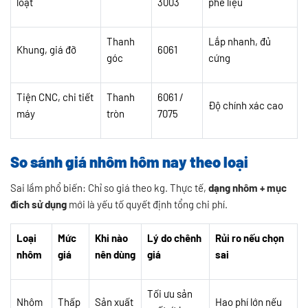
loạt
3003
phế liệu
Thanh
Lắp nhanh, đủ
Khung, giá đỡ
6061
góc
cứng
Tiện CNC, chi tiết
Thanh
6061 /
Độ chính xác cao
máy
tròn
7075
So sánh giá nhôm hôm nay theo loại
Sai lầm phổ biến: Chỉ so giá theo kg. Thực tế,
dạng nhôm + mục
đích sử dụng
mới là yếu tố quyết định tổng chi phí.
Loại
Mức
Khi nào
Lý do chênh
Rủi ro nếu chọn
nhôm
giá
nên dùng
giá
sai
Tối ưu sản
Nhôm
Thấp
Sản xuất
Hao phí lớn nếu