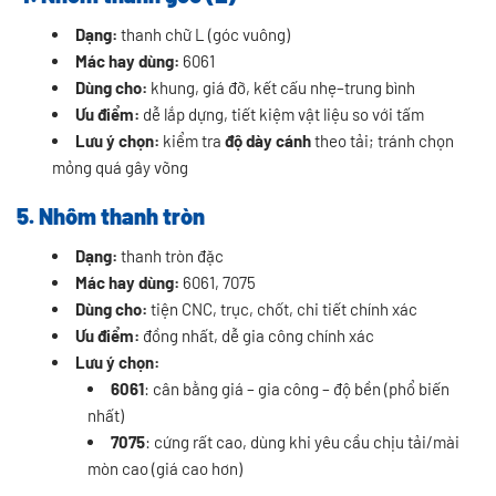
Dạng:
thanh chữ L (góc vuông)
Mác hay dùng:
6061
Dùng cho:
khung, giá đỡ, kết cấu nhẹ–trung bình
Ưu điểm:
dễ lắp dựng, tiết kiệm vật liệu so với tấm
Lưu ý chọn:
kiểm tra
độ dày cánh
theo tải; tránh chọn
mỏng quá gây võng
5. Nhôm thanh tròn
Dạng:
thanh tròn đặc
Mác hay dùng:
6061, 7075
Dùng cho:
tiện CNC, trục, chốt, chi tiết chính xác
Ưu điểm:
đồng nhất, dễ gia công chính xác
Lưu ý chọn:
6061
: cân bằng giá – gia công – độ bền (phổ biến
nhất)
7075
: cứng rất cao, dùng khi yêu cầu chịu tải/mài
mòn cao (giá cao hơn)