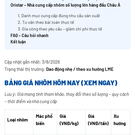
Oristar – Nhà cung cấp nhôm số lượng lớn hàng đầu Châu Á
1. Danh mục cung cấp đúng nhu cầu sản xuất
2. Tư vấn theo bài toán thực tế
3. Gia công theo yêu cầu – giảm chi phí thực tế
FAQ – Câu hỏi nhanh
Kết luận
Cập nhật gần nhất: 3/8/2026
Trạng thái thị trường:
Dao động nhẹ / theo xu hướng LME
BẢNG GIÁ NHÔM HÔM NAY (XEM NGAY)
Lưu ý: Giá mang tính tham khảo, thay đổi theo số lượng – quy cách
– thời điểm và nhà cung cấp
Mác phổ
Giá
Giá
Xu
Loại nhôm
biến
(VNĐ/kg)
(VNĐ/tấn)
hướng