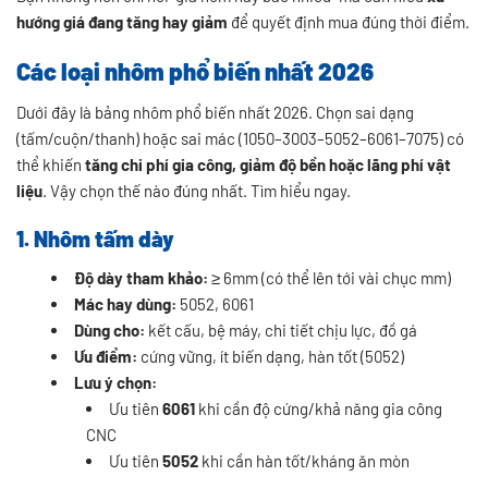
hướng giá đang tăng hay giảm
để quyết định mua đúng thời điểm.
Các loại nhôm phổ biến nhất 2026
Dưới đây là bảng nhôm phổ biến nhất 2026. Chọn sai dạng
(tấm/cuộn/thanh) hoặc sai mác (1050–3003–5052–6061–7075) có
thể khiến
tăng chi phí gia công, giảm độ bền hoặc lãng phí vật
liệu
. Vậy chọn thế nào đúng nhất. Tìm hiểu ngay.
1. Nhôm tấm dày
Độ dày tham khảo:
≥ 6mm (có thể lên tới vài chục mm)
Mác hay dùng:
5052, 6061
Dùng cho:
kết cấu, bệ máy, chi tiết chịu lực, đồ gá
Ưu điểm:
cứng vững, ít biến dạng, hàn tốt (5052)
Lưu ý chọn:
Ưu tiên
6061
khi cần độ cứng/khả năng gia công
CNC
Ưu tiên
5052
khi cần hàn tốt/kháng ăn mòn