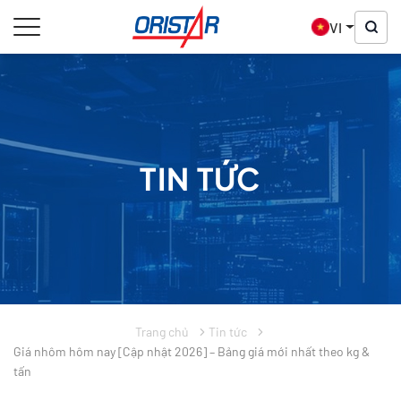
VI
TIN TỨC
Trang chủ
Tin tức
Giá nhôm hôm nay [Cập nhật 2026] – Bảng giá mới nhất theo kg &
tấn