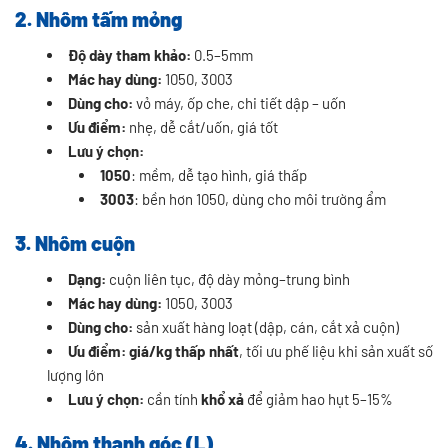
2. Nhôm tấm mỏng
Độ dày tham khảo:
0.5–5mm
Mác hay dùng:
1050, 3003
Dùng cho:
vỏ máy, ốp che, chi tiết dập – uốn
Ưu điểm:
nhẹ, dễ cắt/uốn, giá tốt
Lưu ý chọn:
1050
: mềm, dễ tạo hình, giá thấp
3003
: bền hơn 1050, dùng cho môi trường ẩm
3. Nhôm cuộn
Dạng:
cuộn liên tục, độ dày mỏng–trung bình
Mác hay dùng:
1050, 3003
Dùng cho:
sản xuất hàng loạt (dập, cán, cắt xả cuộn)
Ưu điểm:
giá/kg thấp nhất
, tối ưu phế liệu khi sản xuất số
lượng lớn
Lưu ý chọn:
cần tính
khổ xả
để giảm hao hụt 5–15%
4. Nhôm thanh góc (L)