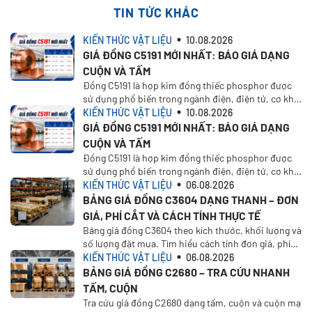
TIN TỨC KHÁC
KIẾN THỨC VẬT LIỆU
10.08.2026
GIÁ ĐỒNG C5191 MỚI NHẤT: BÁO GIÁ DẠNG
CUỘN VÀ TẤM
Đồng C5191 là hợp kim đồng thiếc phosphor được
sử dụng phổ biến trong ngành điện, điện tử, cơ khí
chính xác và sản xuất linh kiện dập. Vật liệu có độ
KIẾN THỨC VẬT LIỆU
10.08.2026
bền cao, khả năng đàn hồi tốt, chống mài mòn và
GIÁ ĐỒNG C5191 MỚI NHẤT: BÁO GIÁ DẠNG
duy trì tính dẫn điện ổn định trong quá trình sử
CUỘN VÀ TẤM
dụng. Bên cạnh đặc tính kỹ thuật, giá đồng C5191 là
Đồng C5191 là hợp kim đồng thiếc phosphor được
yếu tố được nhiều doanh nghiệp quan tâm khi lập
sử dụng phổ biến trong ngành điện, điện tử, cơ khí
kế hoạch mua vật liệu. Tuy nhiên, sản phẩm không
chính xác và sản xuất linh kiện dập. Vật liệu có độ
KIẾN THỨC VẬT LIỆU
06.08.2026
có một mức giá cố định cho mọi đơn hàng. Đơn giá
bền cao, khả năng đàn hồi tốt, chống mài mòn và
BẢNG GIÁ ĐỒNG C3604 DẠNG THANH – ĐƠN
thực tế phụ thuộc vào dạng cuộn hoặc tấm, độ dày,
duy trì tính dẫn điện ổn định trong quá trình sử
GIÁ, PHÍ CẮT VÀ CÁCH TÍNH THỰC TẾ
kích thước, độ cứng, xuất xứ, số lượng và yêu cầu
dụng. Bên cạnh đặc tính kỹ thuật, giá đồng C5191 là
Bảng giá đồng C3604 theo kích thước, khối lượng và
gia công. Bài viết dưới đây giúp doanh nghiệp hiểu
yếu tố được nhiều doanh nghiệp quan tâm khi lập
số lượng đặt mua. Tìm hiểu cách tính đơn giá, phí
rõ cách xác định giá, các yếu tố ảnh hưởng và thông
kế hoạch mua vật liệu. Tuy nhiên, sản phẩm không
cắt, VAT, vận chuyển và nhận báo giá tại Oristar
KIẾN THỨC VẬT LIỆU
06.08.2026
tin cần chuẩn bị để nhận báo giá chính xác từ
có một mức giá cố định cho mọi đơn hàng. Đơn giá
Oristar.
BẢNG GIÁ ĐỒNG C2680 – TRA CỨU NHANH
thực tế phụ thuộc vào dạng cuộn hoặc tấm, độ dày,
TẤM, CUỘN
kích thước, độ cứng, xuất xứ, số lượng và yêu cầu
Tra cứu giá đồng C2680 dạng tấm, cuộn và cuộn mạ
gia công. Bài viết dưới đây giúp doanh nghiệp hiểu