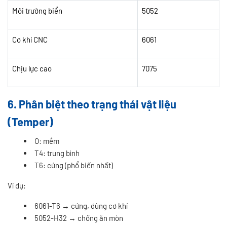
Môi trường biển
5052
Cơ khí CNC
6061
Chịu lực cao
7075
6. Phân biệt theo trạng thái vật liệu
(Temper)
O: mềm
T4: trung bình
T6: cứng (phổ biến nhất)
Ví dụ:
6061-T6 → cứng, dùng cơ khí
5052-H32 → chống ăn mòn