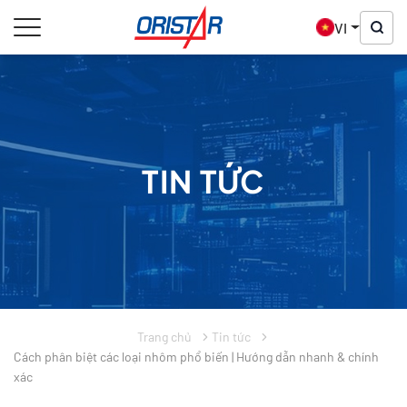
VI
TIN TỨC
Trang chủ
Tin tức
Cách phân biệt các loại nhôm phổ biến | Hướng dẫn nhanh & chính
xác