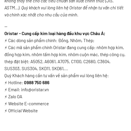
không thay thế cho các tiêu chuẩn sản xuất chính thức (JIS,
ASTM...). Quý khách vui lòng liên hệ Oristar để nhận tư vấn chi tiết
và chính xác nhất cho nhu cầu của mình.
--
Oristar - Cung cấp kim loại hàng đầu khu vực Châu Á;
⚡
Các dòng sản phẩm chính: Đồng, Nhôm, Thép;
⚡
Các mã sản phẩm chính Oristar đang cung cấp: nhôm hợp kim,
đồng hợp kim, nhôm tấm hợp kim, nhôm cuộn mác, thép công cụ,
thép đặt biệt: A5052, A6061, A7075, C1100, C2680, C3604,
SUS303, SUS304, SKD11, SKD61,...
Quý Khách hàng cần tư vấn về sản phẩm vui lòng liên hệ:
⚡
Hotline:
0988 750 686
⚡
Email: info@oristar.vn
⚡
Zalo OA
⚡
️
Website E-commerce
⚡
Official Website