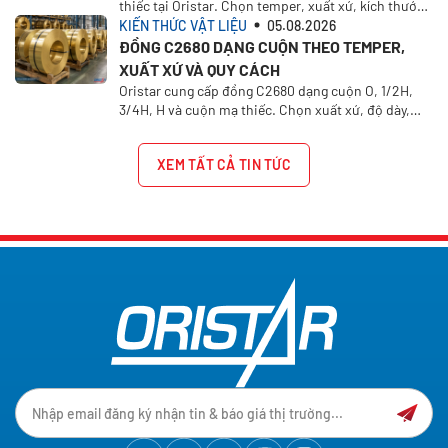
thiếc tại Oristar. Chọn temper, xuất xứ, kích thước,
rõ cách xác định giá, các yếu tố ảnh hưởng và thông
khối lượng để tính giá theo nhu cầu thực tế
KIẾN THỨC VẬT LIỆU
05.08.2026
tin cần chuẩn bị để nhận báo giá chính xác từ
Oristar.
ĐỒNG C2680 DẠNG CUỘN THEO TEMPER,
XUẤT XỨ VÀ QUY CÁCH
Oristar cung cấp đồng C2680 dạng cuộn O, 1/2H,
3/4H, H và cuộn mạ thiếc. Chọn xuất xứ, độ dày,
khổ rộng, khối lượng và yêu cầu báo giá.
XEM TẤT CẢ TIN TỨC