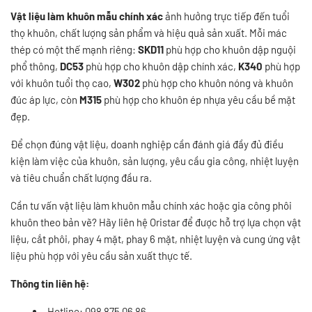
Vật liệu làm khuôn mẫu chính xác
ảnh hưởng trực tiếp đến tuổi
thọ khuôn, chất lượng sản phẩm và hiệu quả sản xuất. Mỗi mác
thép có một thế mạnh riêng:
SKD11
phù hợp cho khuôn dập nguội
phổ thông,
DC53
phù hợp cho khuôn dập chính xác,
K340
phù hợp
với khuôn tuổi thọ cao,
W302
phù hợp cho khuôn nóng và khuôn
đúc áp lực, còn
M315
phù hợp cho khuôn ép nhựa yêu cầu bề mặt
đẹp.
Để chọn đúng vật liệu, doanh nghiệp cần đánh giá đầy đủ điều
kiện làm việc của khuôn, sản lượng, yêu cầu gia công, nhiệt luyện
và tiêu chuẩn chất lượng đầu ra.
Cần tư vấn vật liệu làm khuôn mẫu chính xác hoặc gia công phôi
khuôn theo bản vẽ? Hãy liên hệ Oristar để được hỗ trợ lựa chọn vật
liệu, cắt phôi, phay 4 mặt, phay 6 mặt, nhiệt luyện và cung ứng vật
liệu phù hợp với yêu cầu sản xuất thực tế.
Thông tin liên hệ:
Hotline: 098 875 06 86