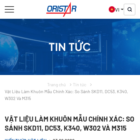
VI
TIN TỨC
Trang chủ
Tin tức
Vật Liệu Làm Khuôn Mẫu Chính Xác: So Sánh SKD11, DC53, K340,
W302 Và M315
VẬT LIỆU LÀM KHUÔN MẪU CHÍNH XÁC: SO
SÁNH SKD11, DC53, K340, W302 VÀ M315