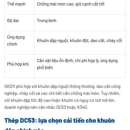
Thế mạnh
Chống mài mòn cao, giữ cạnh cắt tốt
Độ dai
Trung bình
Ứng dụng
Khuôn dập nguội, khuôn đột, dao cắt, chày cối
chính
Cần vật liệu ổn định, chi phí hợp lý, ứng dụng
Phù hợp khi
phổ biến
SKD11 phù hợp với khuôn dập nguội thông thường, dao cắt công
nghiệp, chày cối và các chi tiết cần chống mài mòn. Tuy nhiên,
với khuôn dập tốc độ cao hoặc khuôn có nguy cơ nứt mẻ lớn,
doanh nghiệp nên cân nhắc DC53 hoặc K340.
Thép DC53: lựa chọn cải tiến cho khuôn