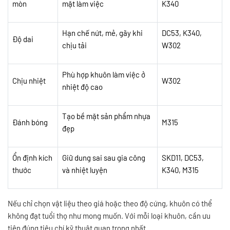
mòn
mặt làm việc
K340
Hạn chế nứt, mẻ, gãy khi
DC53, K340,
Độ dai
chịu tải
W302
Phù hợp khuôn làm việc ở
Chịu nhiệt
W302
nhiệt độ cao
Tạo bề mặt sản phẩm nhựa
Đánh bóng
M315
đẹp
Ổn định kích
Giữ dung sai sau gia công
SKD11, DC53,
thước
và nhiệt luyện
K340, M315
Nếu chỉ chọn vật liệu theo giá hoặc theo độ cứng, khuôn có thể
không đạt tuổi thọ như mong muốn. Với mỗi loại khuôn, cần ưu
tiên đúng tiêu chí kỹ thuật quan trọng nhất.