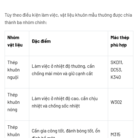
Tùy theo điều kiện làm việc, vật liệu khuôn mẫu thường được chia
thành ba nhóm chính:
Nhóm
Mác thép
Đặc điểm
vật liệu
phù hợp
Thép
SKD11,
Làm việc ở nhiệt độ thường, cần
khuôn
DC53,
chống mài mòn và giữ cạnh cắt
nguội
K340
Thép
Làm việc ở nhiệt độ cao, cần chịu
khuôn
W302
nhiệt và chống sốc nhiệt
nóng
Thép
Cần gia công tốt, đánh bóng tốt, ổn
khuôn
M315
định bề mặt