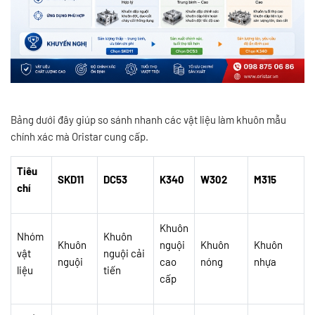
Bảng dưới đây giúp so sánh nhanh các vật liệu làm khuôn mẫu
chính xác mà Oristar cung cấp.
Tiêu
SKD11
DC53
K340
W302
M315
chí
Khuôn
Nhóm
Khuôn
Khuôn
nguội
Khuôn
Khuôn
vật
nguội cải
nguội
cao
nóng
nhựa
liệu
tiến
cấp