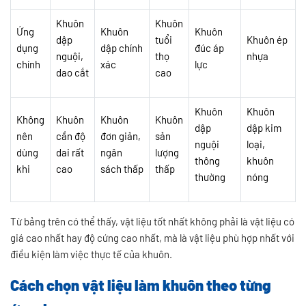
Khuôn
Khuôn
Ứng
Khuôn
Khuôn
dập
tuổi
Khuôn ép
dụng
dập chính
đúc áp
nguội,
thọ
nhựa
chính
xác
lực
dao cắt
cao
Khuôn
Khuôn
Không
Khuôn
Khuôn
Khuôn
dập
dập kim
nên
cần độ
đơn giản,
sản
nguội
loại,
dùng
dai rất
ngân
lượng
thông
khuôn
khi
cao
sách thấp
thấp
thường
nóng
Từ bảng trên có thể thấy, vật liệu tốt nhất không phải là vật liệu có
giá cao nhất hay độ cứng cao nhất, mà là vật liệu phù hợp nhất với
điều kiện làm việc thực tế của khuôn.
Cách chọn vật liệu làm khuôn theo từng