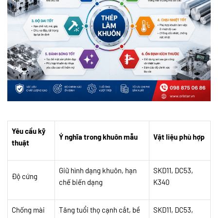
Yêu cầu kỹ
Ý nghĩa trong khuôn mẫu
Vật liệu phù hợp
thuật
Giữ hình dạng khuôn, hạn
SKD11, DC53,
Độ cứng
chế biến dạng
K340
Chống mài
Tăng tuổi thọ cạnh cắt, bề
SKD11, DC53,