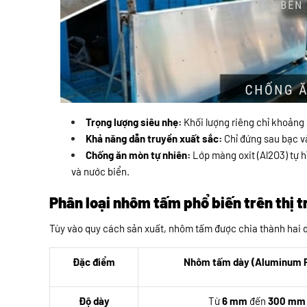
Trọng lượng siêu nhẹ:
Khối lượng riêng chỉ khoảng 2
Khả năng dẫn truyền xuất sắc:
Chỉ đứng sau bạc và
Chống ăn mòn tự nhiên:
Lớp màng oxit (Al2O3) tự h
và nước biển.
Phân loại nhôm tấm phổ biến trên thị 
Tùy vào quy cách sản xuất, nhôm tấm được chia thành hai 
Đặc điểm
Nhôm tấm dày (Aluminum P
Độ dày
Từ
6 mm
đến
300 mm