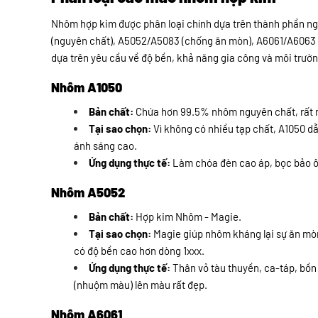
Nhôm hợp kim được phân loại chính dựa trên thành phần ngu
(nguyên chất), A5052/A5083 (chống ăn mòn), A6061/A6063 (
dựa trên yêu cầu về độ bền, khả năng gia công và môi trườ
Nhôm A1050
Bản chất:
Chứa hơn 99.5% nhôm nguyên chất, rất 
Tại sao chọn:
Vì không có nhiều tạp chất, A1050 dẫ
ánh sáng cao.
Ứng dụng thực tế:
Làm chóa đèn cao áp, bọc bảo ôn
Nhôm A5052
Bản chất:
Hợp kim Nhôm - Magie.
Tại sao chọn:
Magie giúp nhôm kháng lại sự ăn mòn
có độ bền cao hơn dòng 1xxx.
Ứng dụng thực tế:
Thân vỏ tàu thuyền, ca-táp, bồn
(nhuộm màu) lên màu rất đẹp.
Nhôm A6061