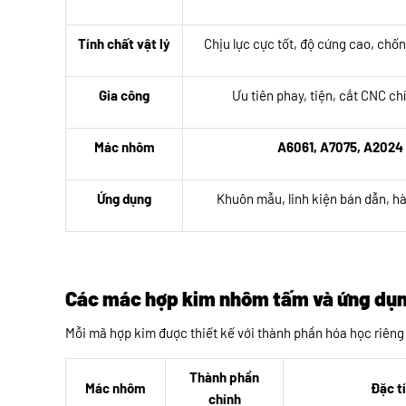
Tính chất vật lý
Chịu lực cực tốt, độ cứng cao, chố
Gia công
Ưu tiên phay, tiện, cắt CNC ch
Mác nhôm
A6061, A7075, A2024
Ứng dụng
Khuôn mẫu, linh kiện bán dẫn, h
Các mác hợp kim nhôm tấm và ứng dụng
Mỗi mã hợp kim được thiết kế với thành phần hóa học riêng
Thành phần
Mác nhôm
Đặc tí
chính