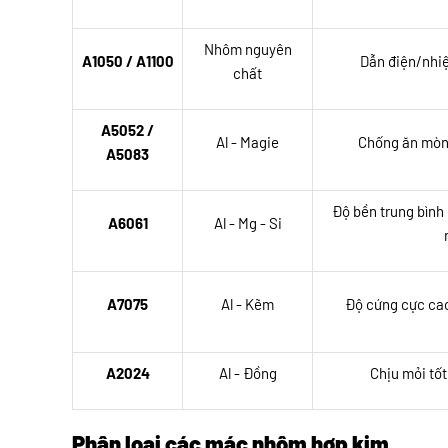
Nhôm nguyên
A1050 / A1100
Dẫn điện/nhiệt
chất
A5052 /
Al - Magie
Chống ăn mòn 
A5083
Độ bền trung bình 
A6061
Al - Mg - Si
A7075
Al - Kẽm
Độ cứng cực cao
A2024
Al - Đồng
Chịu mỏi tốt
Phân loại các mác nhôm hợp kim