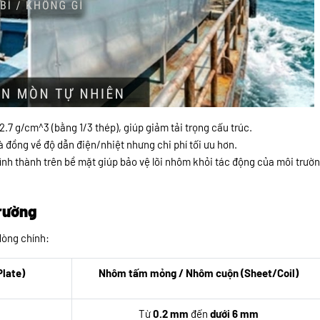
.7 g/cm^3 (bằng 1/3 thép), giúp giảm tải trọng cấu trúc.
 đồng về độ dẫn điện/nhiệt nhưng chi phí tối ưu hơn.
ình thành trên bề mặt giúp bảo vệ lõi nhôm khỏi tác động của môi trườ
trường
dòng chính:
late)
Nhôm tấm mỏng / Nhôm cuộn (Sheet/Coil)
Từ
0.2 mm
đến
dưới 6 mm