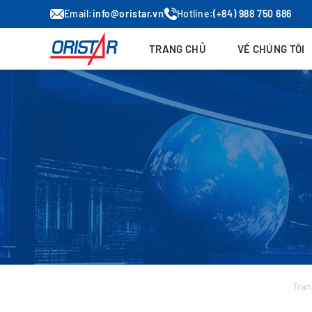
Email:
info@oristar.vn
Hotline:
(+84) 988 750 686
TRANG CHỦ
VỀ CHÚNG TÔI
Tran