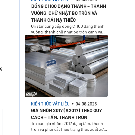
ĐỒNG C1100 DẠNG THANH – THANH
VUÔNG, CHỮ NHẬT BO TRÒN VÀ
THANH CÁI MẠ THIẾC
Oristar cung cấp đồng C1100 dạng thanh
vuông, thanh chữ nhật bo tròn cạnh và
thanh cái mạ thiếc 1/2H. Chọn xuất xứ,
kích thước và yêu cầu báo giá trên Oristar
Plus
ng
KIẾN THỨC VẬT LIỆU
04.08.2026
GIÁ NHÔM 2017 (A2017) THEO QUY
CÁCH – TẤM, THANH TRÒN
Tra cứu giá nhôm 2017 dạng tấm, thanh
tròn và phôi cắt theo trạng thái, xuất xứ,
kích thước. Tính giá nhôm A2017 theo quy