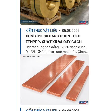
KIẾN THỨC VẬT LIỆU
05.08.2026
ĐỒNG C2680 DẠNG CUỘN THEO
TEMPER, XUẤT XỨ VÀ QUY CÁCH
Oristar cung cấp đồng C2680 dạng cuộn
O, 1/2H, 3/4H, H và cuộn mạ thiếc. Chọn
xuất xứ, độ dày, khổ rộng, khối lượng và
yêu cầu báo giá.
KIẾN THỨC VẬT LIỆU
04.08.2026