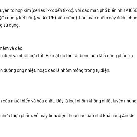
yên tố hợp kim (series 1xxx đến 8xxx), với các mác phổ biến như A105
đa dụng, kết cấu), và A7075 (siêu cứng). Các mác nhôm này được chọ
ng sử dụng.
mềm và dẻo.
n điện và nhiệt cực tốt. Bề mặt có thể rất bóng nên khả năng phản xạ
 đường ống nhiệt, hoặc các lá nhôm mỏng trong tụ điện.
 của muối biển và hóa chất. Đây là loại nhôm không nhiệt luyện nhưng
 chứa thực phẩm, vỏ máy tính/điện thoại cao cấp nhờ khả năng Anode