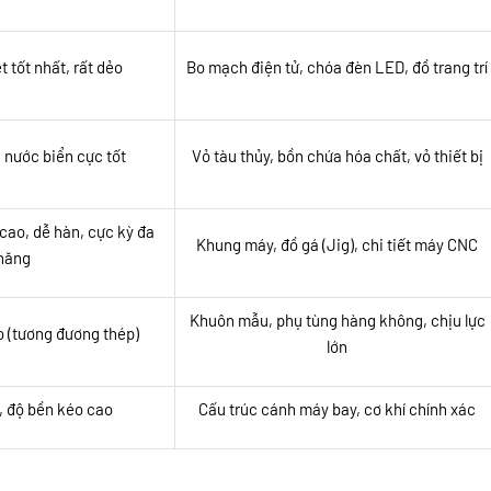
 tốt nhất, rất dẻo
Bo mạch điện tử, chóa đèn LED, đồ trang trí
nước biển cực tốt
Vỏ tàu thủy, bồn chứa hóa chất, vỏ thiết bị
cao, dễ hàn, cực kỳ đa
Khung máy, đồ gá (Jig), chi tiết máy CNC
năng
Khuôn mẫu, phụ tùng hàng không, chịu lực
 (tương đương thép)
lớn
, độ bền kéo cao
Cấu trúc cánh máy bay, cơ khí chính xác