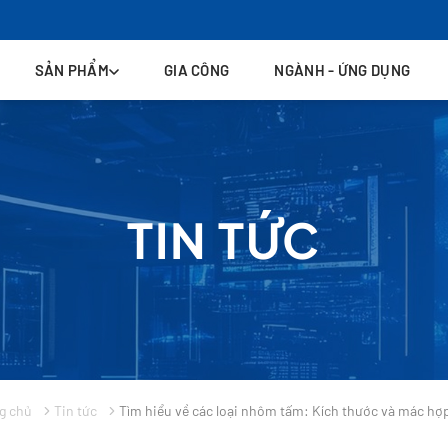
SẢN PHẨM
GIA CÔNG
NGÀNH - ỨNG DỤNG
TIN TỨC
g chủ
Tin tức
Tìm hiểu về các loại nhôm tấm: Kích thước và mác hợ