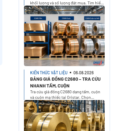
khối lượng và số lượng đặt mua. Tìm hiểu
cách tính đơn giá, phí cắt, VAT, vận
chuyển và nhận báo giá tại Oristar
KIẾN THỨC VẬT LIỆU
06.08.2026
BẢNG GIÁ ĐỒNG C2680 – TRA CỨU
NHANH TẤM, CUỘN
Tra cứu giá đồng C2680 dạng tấm, cuộn
và cuộn mạ thiếc tại Oristar. Chọn
temper, xuất xứ, kích thước, khối lượng
để tính giá theo nhu cầu thực tế