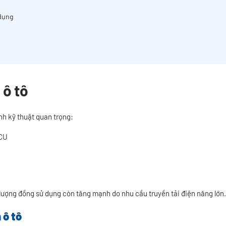
dụng
 ô tô
nh kỹ thuật quan trọng:
ECU
, lượng đồng sử dụng còn tăng mạnh do nhu cầu truyền tải điện năng lớn.
 ô tô