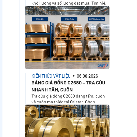
khối lượng và số lượng đặt mua. Tìm hiểu
cách tính đơn giá, phí cắt, VAT, vận
chuyển và nhận báo giá tại Oristar
KIẾN THỨC VẬT LIỆU
06.08.2026
BẢNG GIÁ ĐỒNG C2680 – TRA CỨU
NHANH TẤM, CUỘN
Tra cứu giá đồng C2680 dạng tấm, cuộn
và cuộn mạ thiếc tại Oristar. Chọn
temper, xuất xứ, kích thước, khối lượng
để tính giá theo nhu cầu thực tế