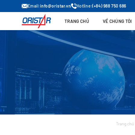
Email:
info@oristar.vn
Hotline:
(+84) 988 750 686
TRANG CHỦ
VỀ CHÚNG TÔI
Trang chủ