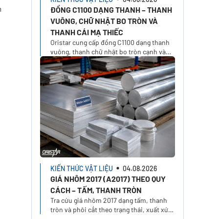
n
ĐỒNG C1100 DẠNG THANH – THANH
VUÔNG, CHỮ NHẬT BO TRÒN VÀ
THANH CÁI MẠ THIẾC
Oristar cung cấp đồng C1100 dạng thanh
vuông, thanh chữ nhật bo tròn cạnh và
thanh cái mạ thiếc 1/2H. Chọn xuất xứ,
kích thước và yêu cầu báo giá trên Oristar
Plus
KIẾN THỨC VẬT LIỆU
04.08.2026
GIÁ NHÔM 2017 (A2017) THEO QUY
CÁCH – TẤM, THANH TRÒN
Tra cứu giá nhôm 2017 dạng tấm, thanh
tròn và phôi cắt theo trạng thái, xuất xứ,
kích thước. Tính giá nhôm A2017 theo quy