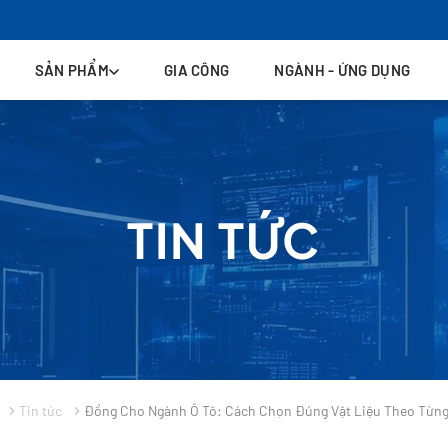
SẢN PHẨM
GIA CÔNG
NGÀNH - ỨNG DỤNG
TIN TỨC
Tin tức
Đồng Cho Ngành Ô Tô: Cách Chọn Đúng Vật Liệu Theo Từn