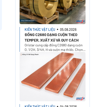
KIẾN THỨC VẬT LIỆU
05.08.2026
ĐỒNG C2680 DẠNG CUỘN THEO
TEMPER, XUẤT XỨ VÀ QUY CÁCH
Oristar cung cấp đồng C2680 dạng cuộn
O, 1/2H, 3/4H, H và cuộn mạ thiếc. Chọn
xuất xứ, độ dày, khổ rộng, khối lượng và
yêu cầu báo giá.
KIẾN THỨC VẬT LIỆU
04.08.2026